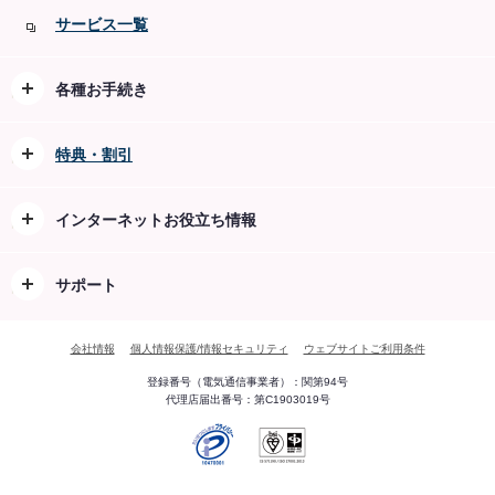
ッ
サービス一覧
プ
へ
各種お手続き
開く
特典・割引
開く
インターネットお役立ち情報
開く
サポート
開く
会社情報
個人情報保護/情報セキュリティ
ウェブサイトご利用条件
登録番号（電気通信事業者）：関第94号
代理店届出番号：第C1903019号