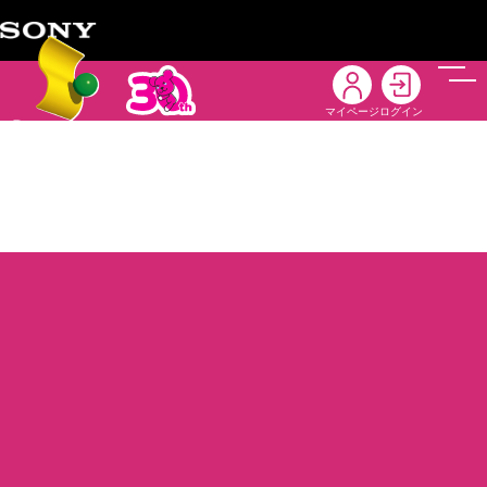
メニ
マイページ
ログイン
So-net