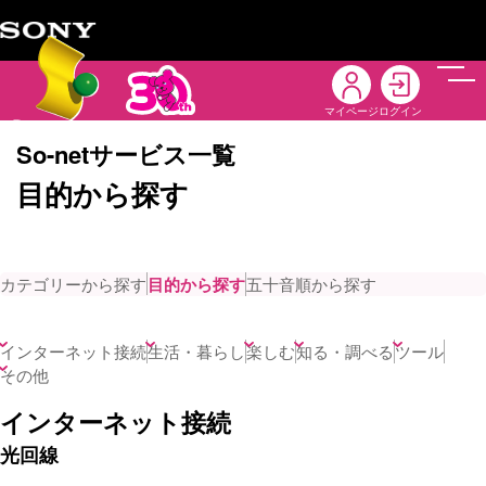
メニ
マイページ
ログイン
So-netサービス一覧
目的から探す
カテゴリーから探す
目的から探す
五十音順から探す
インターネット接続
生活・暮らし
楽しむ
知る・調べる
ツール
その他
インターネット接続
光回線