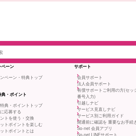
ンペーン
サポート
ンペーン・特典トップ
会員サポート
法人会員サポート
有償サポートご利用の方(セッ
特典・ポイント
番号入力)
引越しナビ
特典・ポイントトップ
サービス見直しナビ
に応募する
サービス別ご利用ガイド
ントを使う・交換
開通前に確認を 重要なお手続
ットポイントを楽しむ
So-net 会員アプリ
ットポイントとは
So-net LINEサポート