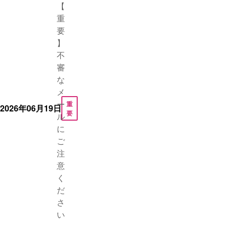
【
重
要
】
不
審
な
メ
ー
重
2026年06月19日
要
ル
に
ご
注
意
く
だ
さ
い