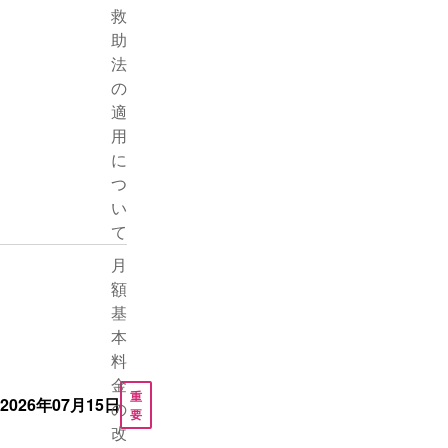
救
助
法
の
適
用
に
つ
い
て
月
額
基
本
料
金
重
2026年07月15日
の
要
改