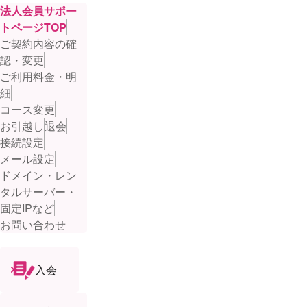
法人会員サポー
トページTOP
ご契約内容の確
認・変更
ご利用料金・明
細
コース変更
お引越し
退会
接続設定
メール設定
ドメイン・レン
タルサーバー・
固定IPなど
お問い合わせ
入会