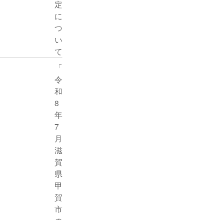
定
に
つ
い
て
「
令
和
8
年
7
月
滋
賀
県
甲
賀
市