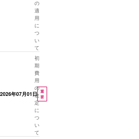
の
適
用
に
つ
い
て
初
期
費
用
の
重
2026年07月01日
改
要
定
に
つ
い
て