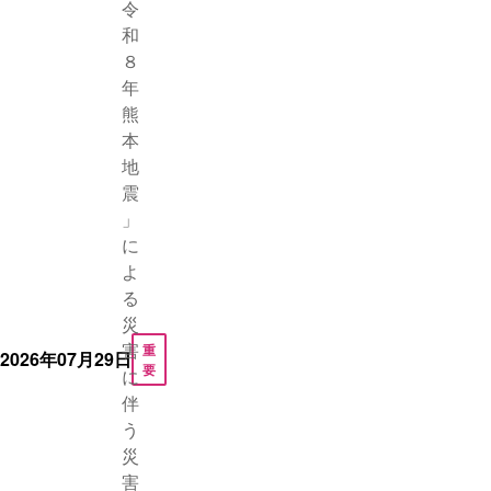
令
和
８
年
熊
本
地
震
」
に
よ
る
災
害
重
2026年07月29日
要
に
伴
う
災
害