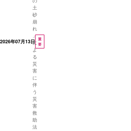
の
土
砂
崩
れ
」
重
2026年07月13日
に
要
よ
る
災
害
に
伴
う
災
害
救
助
法