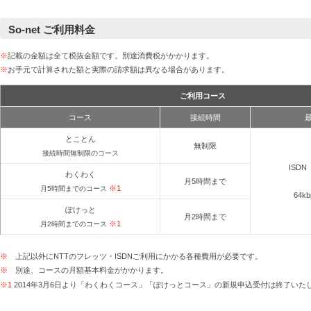
So-net ご利用料金
※
記載の金額は全て税抜金額です。別途消費税がかかります。
※
お手元で計算された額と実際の請求額は異なる場合があります。
ご利用コース
コース
接続時間
とことん
無制限
接続時間無制限のコース
ISDN
わくわく
月5時間まで
※1
月5時間までのコース
64k
ぽけっと
月2時間まで
※1
月2時間までのコース
※
上記以外にNTTのフレッツ・ISDNご利用にかかる各種費用が必要です。
※
別途、コースの月額基本料金がかかります。
※1
2014年3月6日より「わくわくコース」「ぽけっとコース」の新規申込受付は終了いた