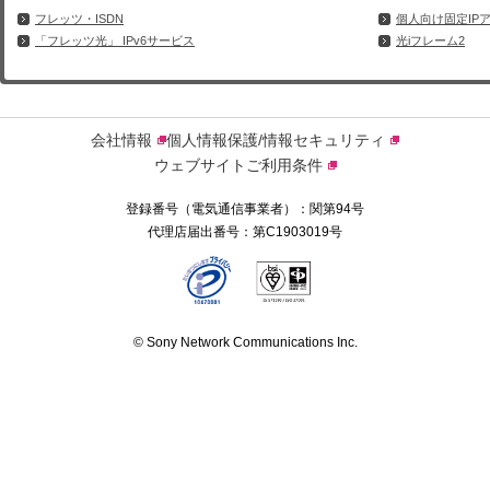
フレッツ・ISDN
個人向け固定IP
「フレッツ光」 IPv6サービス
光iフレーム2
会社情報
個人情報保護/情報セキュリティ
ウェブサイトご利用条件
登録番号（電気通信事業者）：関第94号
代理店届出番号：第C1903019号
© Sony Network Communications Inc.