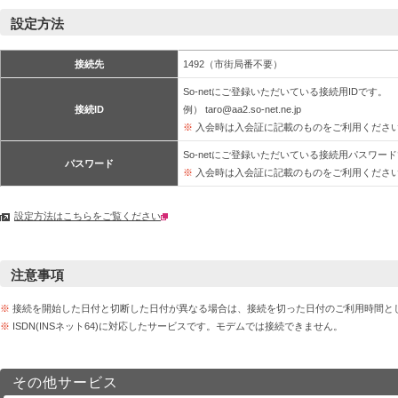
設定方法
接続先
1492（市街局番不要）
So-netにご登録いただいている接続用IDです。
接続ID
例） taro@aa2.so-net.ne.jp
※
入会時は入会証に記載のものをご利用くださ
So-netにご登録いただいている接続用パスワー
パスワード
※
入会時は入会証に記載のものをご利用くださ
設定方法はこちらをご覧ください
注意事項
※
接続を開始した日付と切断した日付が異なる場合は、接続を切った日付のご利用時間と
※
ISDN(INSネット64)に対応したサービスです。モデムでは接続できません。
その他サービス