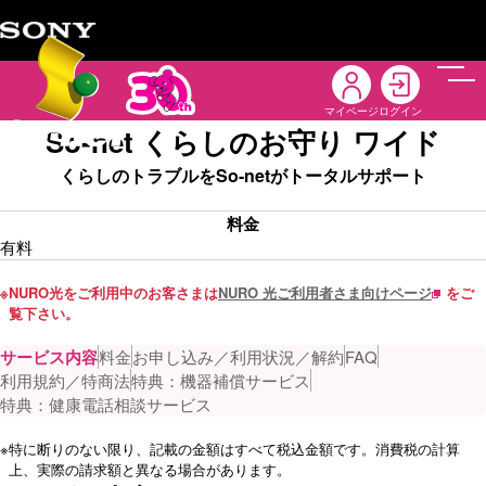
メニ
マイページ
ログイン
So-net くらしのお守り ワイド
くらしのトラブルをSo-netがトータルサポート
料金
有料
※
NURO光をご利用中のお客さまは
NURO 光ご利用者さま向けページ
をご
覧下さい。
サービス内容
料金
お申し込み／利用状況／解約
FAQ
利用規約／特商法
特典：機器補償サービス
特典：健康電話相談サービス
※
特に断りのない限り、記載の金額はすべて税込金額です。消費税の計算
上、実際の請求額と異なる場合があります。