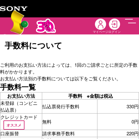
メニ
マイページ
ログイン
手数料について
ご利用のお支払い方法によっては、1回のご請求ごとに所定の手数
料がかかります。
お支払い方法別の手数料については以下をご覧ください。
手数料一覧
お支払い方法
手数料 ※金額は税込
未登録（コンビニ
払込票発行手数料
330円
払込票）
クレジットカード
無料
0円
オススメ
口座振替
請求事務手数料
220円