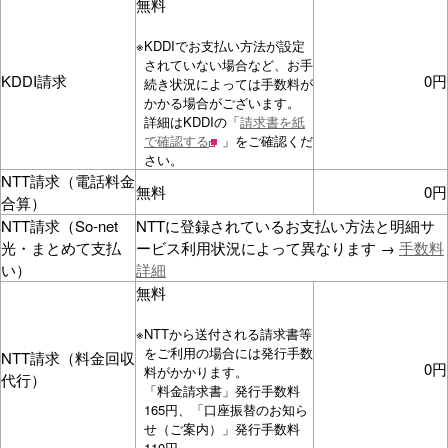
無料
※
KDDIでお支払い方法が設定
されていない場合など、お手
KDDI請求
0円
続き状況によっては手数料が
かかる場合がございます。
詳細はKDDIの「
請求書を紙
で確認する
」をご確認くだ
さい。
NTT請求（電話料金
無料
0円
合算）
NTT請求（So-net
NTTに登録されているお支払い方法と明細サ
光・まとめて支払
ービス利用状況によって異なります →
手数料
い）
詳細
無料
※
NTTから送付される請求書等
をご利用の場合には発行手数
NTT請求（料金回収
0円
料がかかります。
代行）
「料金請求書」発行手数料
165円、「口座振替のお知ら
せ（ご案内）」発行手数料
110円