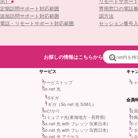
示）
リモートサポー
定期訪問サポート対応範囲
専用窓口の電話
追加訪問サポート対応範囲
認方法
電話・リモートサポート対応範囲
セッション番号
お探しの情報はこちらから
サービス
キャ
サービストップ
キャ
So-net 光
10ギガ
会員
1ギガ（So-net 光 S/M/L）
auひかり
会員
コミュファ光(東海地方・長野県)
特典
So-net 光 with フレッツ S(東日本)
ポイ
So-net 光 with フレッツ S(西日本)
ソネ
So-net 光 アクセス
ソネ