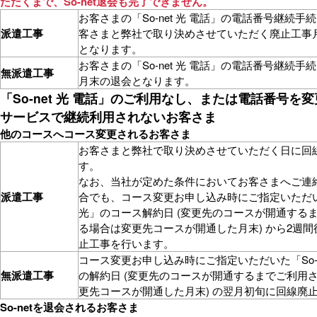
ただくまで、So-net退会も完了できません。
お客さまの「So-net 光 電話」の電話番号継続手
派遣工事
客さまと弊社で取り決めさせていただく廃止工事
となります。
お客さまの「So-net 光 電話」の電話番号継続手
無派遣工事
月末の退会となります。
「So-net 光 電話」のご利用なし、または電話番号を
サービスで継続利用されないお客さま
他のコースへコース変更されるお客さま
お客さまと弊社で取り決めさせていただく日に回
す。
なお、当社が定めた条件においてお客さまへご連
派遣工事
合でも、コース変更お申し込み時にご指定いただいた
光」のコース解約日 (変更先のコースが開通する
る場合は変更先コースが開通した月末) から2週
止工事を行います。
コース変更お申し込み時にご指定いただいた「So-n
無派遣工事
の解約日 (変更先のコースが開通するまでご利用
更先コースが開通した月末) の翌月初旬に回線廃
So-netを退会されるお客さま