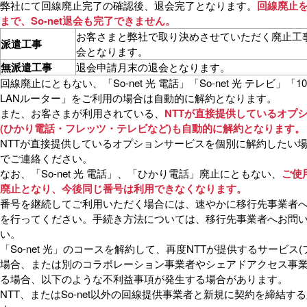
弊社にて回線廃止完了の確認後、退会完了となります。
回線廃止
まで、So-net退会も完了できません。
お客さまと弊社で取り決めさせていただく廃止工
派遣工事
会となります。
無派遣工事
退会申請月末の退会となります。
回線廃止にともない、「So-net 光 電話」「So-net 光 テレビ」「
LANルーター」をご利用の場合は自動的に解約となります。
また、お客さまが利用されている、
NTTが直接提供しているオプ
(ひかり電話・フレッツ・テレビなど)も自動的に解約となります。
NTTが直接提供しているオプションサービスを個別に解約したい場
でご連絡ください。
なお、「So-net 光 電話」、「ひかり電話」廃止にともない、
ご使
廃止となり、今後同じ番号は利用できなくなります。
番号を継続してご利用いただく場合には、速やかに移行先事業者
を行ってください。手続き方法については、移行先事業者へお問
い。
「So-net 光」のコースを解約して、再度NTTが提供するサービス
場合、または別のコラボレーション事業者やシェアドアクセス事
る場合、以下のような不利益事項が発生する場合があります。
NTT、またはSo-net以外の回線提供事業者と新規に契約を締結す