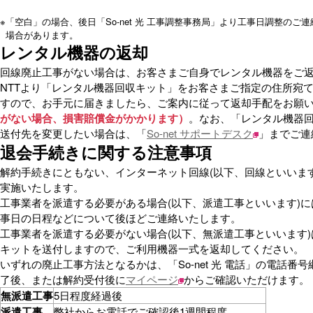
※
「空白」の場合、後日「So-net 光 工事調整事務局」より工事日調整のご
場合があります。
レンタル機器の返却
回線廃止工事がない場合は、お客さまご自身でレンタル機器をご
NTTより「レンタル機器回収キット」をお客さまご指定の住所宛
すので、お手元に届きましたら、ご案内に従って返却手配をお願
がない場合、損害賠償金がかかります）
。なお、「レンタル機器
送付先を変更したい場合は、「
So-net サポートデスク
」までご連
退会手続きに関する注意事項
解約手続きにともない、インターネット回線(以下、回線といいま
実施いたします。
工事業者を派遣する必要がある場合(以下、派遣工事といいます)
事日の日程などについて後ほどご連絡いたします。
工事業者を派遣する必要がない場合(以下、無派遣工事といいます
キットを送付しますので、ご利用機器一式を返却してください。
いずれの廃止工事方法となるかは、「So-net 光 電話」の電話番
了後、または解約受付後に
マイページ
からご確認いただけます。
無派遣工事
5日程度経過後
派遣工事
弊社からお電話でご確認後1週間程度