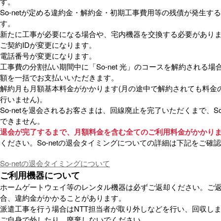
す。
So-netが定める違約金・解約金・初期工事費用等の残債が発生す
す。
新たに工事が必要になる場合や、宅内機器を交換する必要があり
ご契約IDが変更になります。
電話番号が変更になります。
工事費の分割払い期間中に「So-net 光」のコースを解約される場
額を一括でお支払いいただきます。
解約月も月額基本料金がかかります(月の途中で解約されても料金
行いません)。
So-netを退会されるお客さまは、回線廃止を完了いただくまで、So
できません。
退会が完了するまで、月額料金を含む全てのご利用料金がかかり
ください。So-netの退会タイミングについての詳細は下記をご確
So-netの退会タイミングについて
ご利用機器について
ホームゲートウェイ等のレンタル機器は必ずご返却ください。ご
合、違約金がかかることがあります。
派遣工事を行う場合はNTT担当者が取り外しなどを行い、回収し
ご自身で外したり、廃棄しないでください。