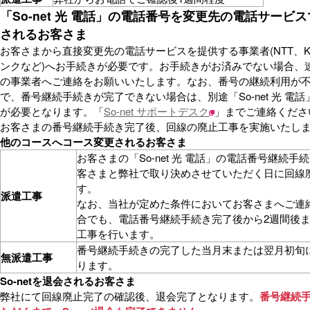
「So-net 光 電話」の電話番号を変更先の電話サービ
されるお客さま
お客さまから直接変更先の電話サービスを提供する事業者(NTT、K
ンクなど)へお手続きが必要です。お手続きがお済みでない場合、
の事業者へご連絡をお願いいたします。なお、番号の継続利用が
で、番号継続手続きが完了できない場合は、別途「So-net 光 電
が必要となります。「
So-net サポートデスク
」までご連絡くださ
お客さまの番号継続手続き完了後、回線の廃止工事を実施いたし
他のコースへコース変更されるお客さま
お客さまの「So-net 光 電話」の電話番号継続手
客さまと弊社で取り決めさせていただく日に回線
す。
派遣工事
なお、当社が定めた条件においてお客さまへご連
合でも、電話番号継続手続き完了後から2週間後
工事を行います。
番号継続手続きの完了した当月末または翌月初旬
無派遣工事
ります。
So-netを退会されるお客さま
弊社にて回線廃止完了の確認後、退会完了となります。
番号継続