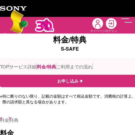
メニ
マイページ
ログイン
料金/特典
S-SAFE
TOP
サービス詳細
料金/特典
ご利用までの流れ
お申し込み
※
特に断りのない限り、記載の金額はすべて税込金額です。消費税の計算上
際の請求額と異なる場合があります。
料金
特典
料金