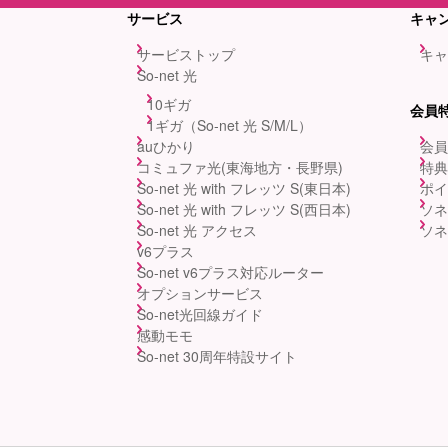
サービス
キャ
サービストップ
キャ
So-net 光
10ギガ
会員
1ギガ（So-net 光 S/M/L）
auひかり
会員
コミュファ光(東海地方・長野県)
特典
So-net 光 with フレッツ S(東日本)
ポイ
So-net 光 with フレッツ S(西日本)
ソネ
So-net 光 アクセス
ソネ
v6プラス
So-net v6プラス対応ルーター
オプションサービス
So-net光回線ガイド
感動モモ
So-net 30周年特設サイト