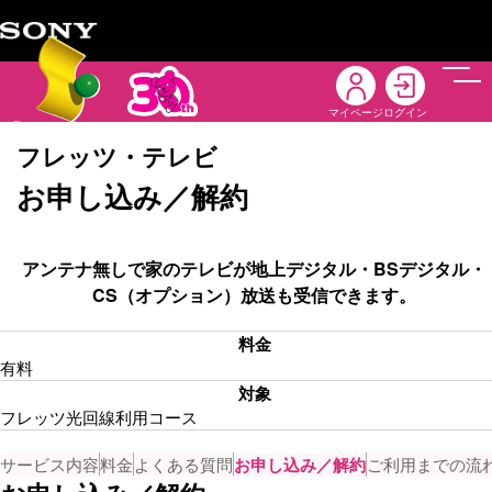
メニ
マイページ
ログイン
フレッツ・テレビ
お申し込み／解約
アンテナ無しで家のテレビが地上デジタル・BSデジタル・
CS（オプション）放送も受信できます。
料金
有料
対象
フレッツ光回線利用コース
サービス内容
料金
よくある質問
お申し込み／解約
ご利用までの流