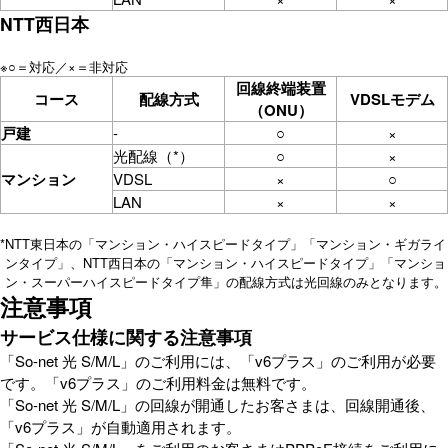
NTT西日本
※
○＝対応／×＝非対応
回線終端装置
コース
配線方式
VDSLモデム
（ONU）
戸建
-
○
×
光配線（*）
○
×
マンション
VDSL
×
○
LAN
×
×
*
NTT東日本の「マンション・ハイスピードタイプ」「マンション・ギガライ
ンタイプ」、NTT西日本の「マンション・ハイスピードタイプ」「マンショ
ン・スーパーハイスピードタイプ隼」の配線方式は光回線のみとなります。
注意事項
サービス仕様に関する注意事項
「So-net 光 S/M/L」のご利用には、「v6プラス」のご利用が必要
です。「v6プラス」のご利用料金は無料です。
「So-net 光 S/M/L」の回線が開通したお客さまは、回線開通後、
「v6プラス」が自動適用されます。