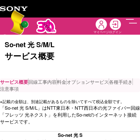
メニ
マイページ
ログイン
So-net 光 S/M/L
サービス概要
サービス概要
回線工事内容
料金
オプションサービス
各種手続き
注意事項
※
記載の金額は、別途記載があるものを除いてすべて税込金額です。
「So-net 光 S/M/L」はNTT東日本・NTT西日本の光ファイバー回線
「フレッツ 光ネクスト」を利用したSo-netのインターネット接続
サービスです。
So-net 光 S