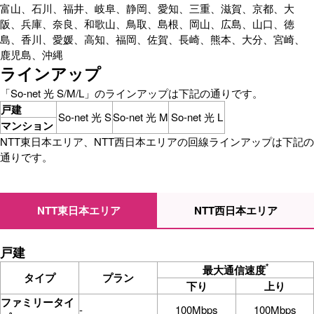
富山、石川、福井、岐阜、静岡、愛知、三重、滋賀、京都、大
阪、兵庫、奈良、和歌山、鳥取、島根、岡山、広島、山口、徳
島、香川、愛媛、高知、福岡、佐賀、長崎、熊本、大分、宮崎、
鹿児島、沖縄
ラインアップ
「So-net 光 S/M/L」のラインアップは下記の通りです。
戸建
So-net 光 S
So-net 光 M
So-net 光 L
マンション
NTT東日本エリア、NTT西日本エリアの回線ラインアップは下記の
通りです。
NTT東日本エリア
NTT西日本エリア
戸建
*
最大通信速度
タイプ
プラン
下り
上り
ファミリータイ
-
100Mbps
100Mbps