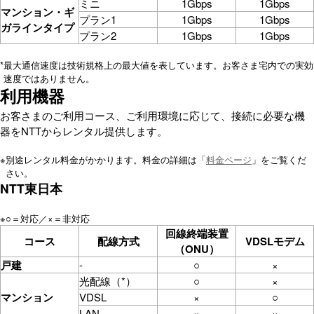
ミニ
1Gbps
1Gbps
マンション・ギ
プラン1
1Gbps
1Gbps
ガラインタイプ
プラン2
1Gbps
1Gbps
*
最大通信速度は技術規格上の最大値を表しています。お客さま宅内での実効
速度ではありません。
利用機器
お客さまのご利用コース、ご利用環境に応じて、接続に必要な機
器をNTTからレンタル提供します。
※
別途レンタル料金がかかります。料金の詳細は「
料金ページ
」をご覧くだ
さい。
NTT東日本
※
○＝対応／×＝非対応
回線終端装置
コース
配線方式
VDSLモデム
（ONU）
戸建
-
○
×
光配線（*）
○
×
マンション
VDSL
×
○
LAN
×
×