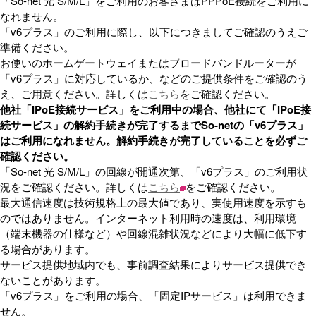
「So-net 光 S/M/L」をご利用のお客さまはPPPoE接続をご利用に
なれません。
「v6プラス」のご利用に際し、以下につきましてご確認のうえご
準備ください。
お使いのホームゲートウェイまたはブロードバンドルーターが
「v6プラス」に対応しているか、などのご提供条件をご確認のう
え、ご用意ください。詳しくは
こちら
をご確認ください。
他社「IPoE接続サービス」をご利用中の場合、他社にて「IPoE接
続サービス」の解約手続きが完了するまでSo-netの「v6プラス」
はご利用になれません。解約手続きが完了していることを必ずご
確認ください。
「So-net 光 S/M/L」の回線が開通次第、「v6プラス」のご利用状
況をご確認ください。詳しくは
こちら
をご確認ください。
最大通信速度は技術規格上の最大値であり、実使用速度を示すも
のではありません。インターネット利用時の速度は、利用環境
（端末機器の仕様など）や回線混雑状況などにより大幅に低下す
る場合があります。
サービス提供地域内でも、事前調査結果によりサービス提供でき
ないことがあります。
「v6プラス」をご利用の場合、「固定IPサービス」は利用できま
せん。