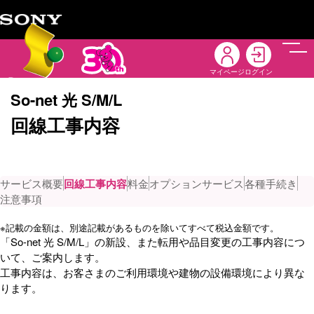
メニ
マイページ
ログイン
So-net 光 S/M/L
回線工事内容
サービス概要
回線工事内容
料金
オプションサービス
各種手続き
注意事項
※
記載の金額は、別途記載があるものを除いてすべて税込金額です。
「So-net 光 S/M/L」の新設、また転用や品目変更の工事内容につ
いて、ご案内します。
工事内容は、お客さまのご利用環境や建物の設備環境により異な
ります。