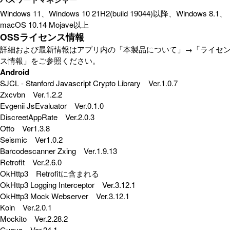
Windows 11、Windows 10 21H2(build 19044)以降、Windows 8.1、
macOS 10.14 Mojave以上
OSSライセンス情報
詳細および最新情報はアプリ内の「本製品について」→「ライセ
ス情報」をご参照ください。
Android
SJCL - Stanford Javascript Crypto Library Ver.1.0.7
Zxcvbn Ver.1.2.2
Evgenii JsEvaluator Ver.0.1.0
DiscreetAppRate Ver.2.0.3
Otto Ver1.3.8
Seismic Ver1.0.2
Barcodescanner Zxing Ver.1.9.13
Retrofit Ver.2.6.0
OkHttp3 Retrofitに含まれる
OkHttp3 Logging Interceptor Ver.3.12.1
OkHttp3 Mock Webserver Ver.3.12.1
Koin Ver.2.0.1
Mockito Ver.2.28.2
Guava Ver.24.1