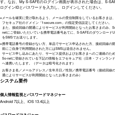
す。なお、My S-SAFEのログイン画面が表示された場合は、S-SA
ログインIDとパスワードを入力し、ログインしてください。
※
メールを確実に受け取れるよう、メールの受信制限をしているお客さまは
フセキュア社のドメイン「f-secure.com」の指定受信設定してください。
また、接続回線の開通によりサービスが利用開始となったお客さまのみ、So
netにご登録いただいている携帯電話番号あてに、S-SAFEのダウンロードU
をSMSでお送りします。
※
携帯電話番号の登録がない方、単品でサービス申込された方、接続回線の
前にご自身で利用開始された方にはSMSは送信されません。
サービス申し込みにあたり、サービス提供およびお客さまへのご連絡のた
So-netに登録されている下記の情報をエフセキュア社（日本・フィンラン
へ連携いたします。（データは暗号化されます）
お客さま名／メールアドレス／生年月日／性別／携帯電話番号（接続回線
通によりサービスが利用開始となったお客さまのみ）
システム要件
個人情報監視とパスワードマネジャー
Android 7以上、iOS 13.4以上
パスワードマネジャー