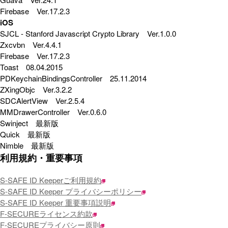
Firebase Ver.17.2.3
iOS
SJCL - Stanford Javascript Crypto Library Ver.1.0.0
Zxcvbn Ver.4.4.1
Firebase Ver.17.2.3
Toast 08.04.2015
PDKeychainBindingsController 25.11.2014
ZXingObjc Ver.3.2.2
SDCAlertView Ver.2.5.4
MMDrawerController Ver.0.6.0
Swinject 最新版
Quick 最新版
Nimble 最新版
利用規約・重要事項
S-SAFE ID Keeperご利用規約
S-SAFE ID Keeper プライバシーポリシー
S-SAFE ID Keeper 重要事項説明
F-SECUREライセンス約款
F-SECUREプライバシー原則