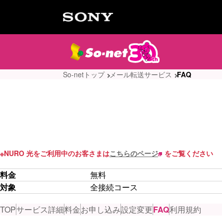
So-netトップ
メール転送サービス
FAQ
※
NURO 光をご利用中のお客さまは
こちらのページ
をご覧ください
料金
無料
対象
全接続コース
TOP
サービス詳細
料金
お申し込み
設定変更
FAQ
利用規約