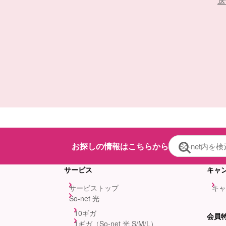
送
お探しの情報はこちらから
サービス
キャ
サービストップ
キャ
So-net 光
10ギガ
会員
1ギガ（So-net 光 S/M/L）