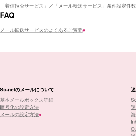
「着信拒否サービス」／「メール転送サービス」条件設定件数
FAQ
メール転送サービスのよくあるご質問
So-netのメールについて
迷
基本メールボックス詳細
S
暗号化の設定方法
迷
メールの設定方法
海
In
Ou