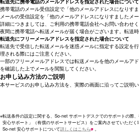
転送先に携帯電話のメールアドレスを指定された場合について
携帯電話のメール受信設定で「他のメールアドレスになりすま
メールの受信設定を「他のメールアドレスになりすましたメー
詳細につきましては、ご利用の携帯電話会社へお問い合わせく
夜間に携帯電話へ転送メールが届く場合がございます。転送時
転送先にフリーメールアドレスを指定された場合について
転送先で受信した転送メールを迷惑メールに指定する設定を行
理される際にはご注意ください。
一部のフリーメールアドレスでは転送メールを他のメールアド
を確認した上でメールを閲覧してください。
お申し込み方法のご説明
本サービスのお申し込み方法を、実際の画面に沿ってご説明い
※
転送条件の設定に関する、So-net サポートデスクでのサポートの
安心サポート」（有償のサポートサービス）をご案内させていただく
So-net 安心サポートについて
詳しくはこちら
。