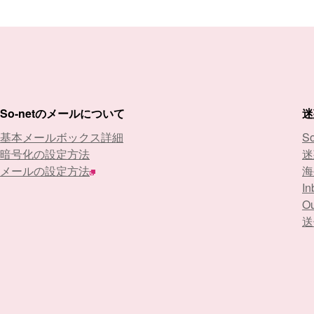
So-netのメールについて
迷
基本メールボックス詳細
S
暗号化の設定方法
迷
メールの設定方法
海
In
Ou
送