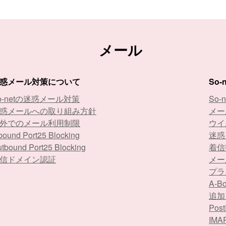
メール
惑メール対策について
So
o-netの迷惑メール対策
So-
惑メールへの取り組み方針
メー
外でのメール利用制限
ウイ
bound Port25 Blocking
迷惑
tbound Port25 Blocking
着信
信ドメイン認証
メー
プラ
A-
追加
Po
IM