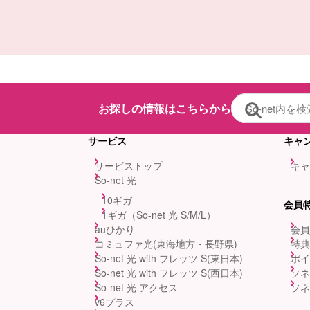
お探しの情報はこちらから
サービス
キャ
サービストップ
キャ
So-net 光
10ギガ
会員
1ギガ（So-net 光 S/M/L）
auひかり
会員
コミュファ光(東海地方・長野県)
特典
So-net 光 with フレッツ S(東日本)
ポイ
So-net 光 with フレッツ S(西日本)
ソネ
So-net 光 アクセス
ソネ
v6プラス