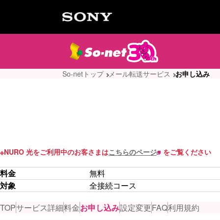
So-netトップ
メール転送サービス
お申し込み
※
NURO 光をご利用中のお客さまは
こちらのページ
をご覧ください
料金
無料
対象
全接続コース
TOP
サービス詳細
料金
お申し込み
設定変更
FAQ
利用規約