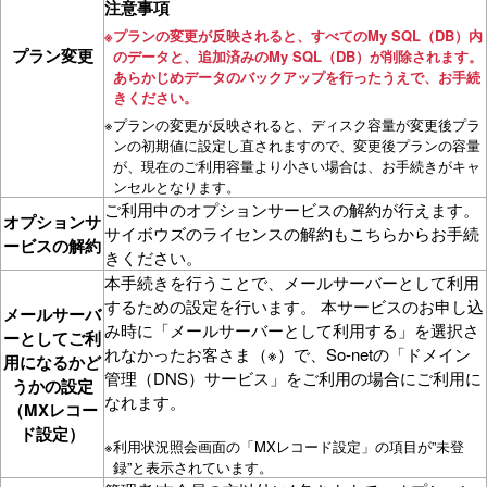
注意事項
※
プランの変更が反映されると、すべてのMy SQL（DB）内
プラン変更
のデータと、追加済みのMy SQL（DB）が削除されます。
あらかじめデータのバックアップを行ったうえで、お手続
きください。
※
プランの変更が反映されると、ディスク容量が変更後プラ
ンの初期値に設定し直されますので、変更後プランの容量
が、現在のご利用容量より小さい場合は、お手続きがキャ
ンセルとなります。
ご利用中のオプションサービスの解約が行えます。
オプションサ
サイボウズのライセンスの解約もこちらからお手続
ービスの解約
きください。
本手続きを行うことで、メールサーバーとして利用
するための設定を行います。 本サービスのお申し込
メールサーバ
み時に「メールサーバーとして利用する」を選択さ
ーとしてご利
れなかったお客さま（※）で、So-netの「ドメイン
用になるかど
管理（DNS）サービス」をご利用の場合にご利用に
うかの設定
なれます。
（MXレコー
ド設定）
※
利用状況照会画面の「MXレコード設定」の項目が”未登
録”と表示されています。