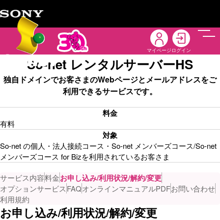
メニ
マイページ
ログイン
So-net レンタルサーバーHS
独自ドメインでお客さまのWebページとメールアドレスをご
利用できるサービスです。
料金
有料
対象
So-net の個人・法人接続コース・So-net メンバーズコース/So-net
メンバーズコース for Bizを利用されているお客さま
サービス内容
料金
お申し込み/利用状況/解約/変更
オプションサービス
FAQ
オンラインマニュアルPDF
お問い合わせ
利用規約
お申し込み/利用状況/解約/変更