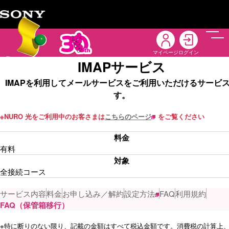
メニ
マイページ
ログイン
IMAPサービス
IMAPを利用してメールサービスをご利用いただけるサービ
す。
※
NURO 光をご利用中のお客さまは
こちらのページ
をご覧ください
料金
有料
対象
全接続コース
サービス内容
料金
お申し込み／解約
設定方法
FAQ
利用規約
FAQ（保管箱移行）
※
特に断りのない限り、記載の金額はすべて税込金額です。消費税の計算上