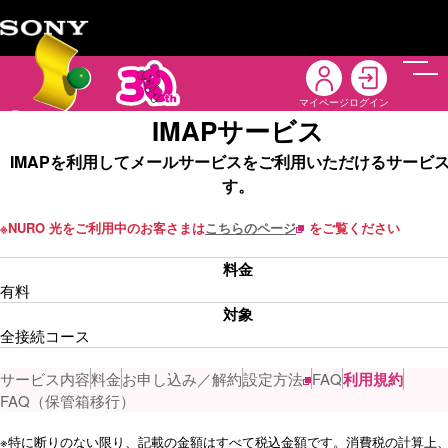
メニ
マイページ
ログイン
IMAPサービス
IMAPを利用してメールサービスをご利用いただけるサービ
す。
※
NURO 光をご利用中のお客さまは
こちらのページ
をご覧ください
料金
有料
対象
全接続コース
サービス内容
料金
お申し込み／解約
設定方法
FAQ
利用規約
FAQ（保管箱移行）
※
特に断りのない限り、記載の金額はすべて税込金額です。消費税の計算上