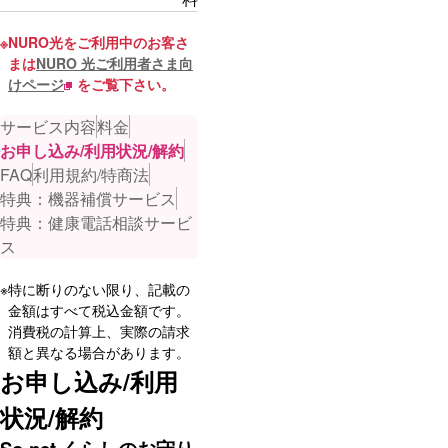
※
NURO光をご利用中のお客さ
まは
NURO 光ご利用者さま向
けページ
をご覧下さい。
サービス内容
料金
お申し込み/利用状況/解約
FAQ
利用規約/特商法
特典：機器補償サービス
特典：健康電話相談サービ
ス
※
特に断りのない限り、記載の
金額はすべて税込金額です。
消費税の計算上、実際の請求
額と異なる場合があります。
お申し込み/利用
状況/解約