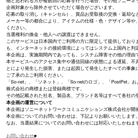
物と思われる方が複数回の応募を行った場合、その他ソニーネ
企画対象から除外させていただく場合がございます。
応募の取り消し（キャンセル）、賞品お受取後の交換・返却な
メーカー等の都合により、アイテムの仕様・色・デザイン等や
ください。
当選権利の換金・他人への譲渡はできません。
このサービスは日本国内でご利用の方に限定して提供しており
も、インターネットの接続環境によってはシステム上国内と判
本企画は、実施期間内であっても、システム障害その他の理由
本サービスへのアクセス集中や通信回線の状態による遅延、不
とにより発生した損害、または起因して発生したすべての事象
ご了承の上ご利用ください。
「So-net」、「ソネット」、「So-netのロゴ」、「Post
株式会社の商標または登録商標です。
その他記載された社名、製品名、ブランド名等はすべて各社の
本企画の運営について
本企画はソニーネットワークコミュニケションズ株式会社が開
本企画についてのお問い合わせは、下記よりお願いいたします
なお、当選結果についてのお問い合わせには対応いたしかねま
お問い合わせ