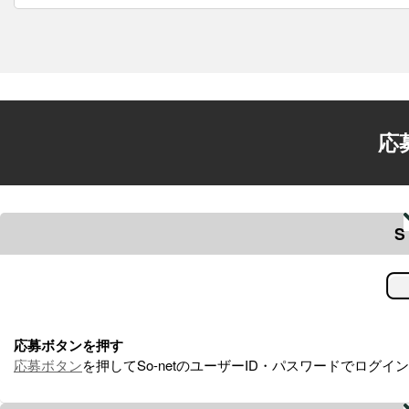
応
S
応募ボタンを押す
応募ボタン
を押してSo-netのユーザーID・パスワードでログイ