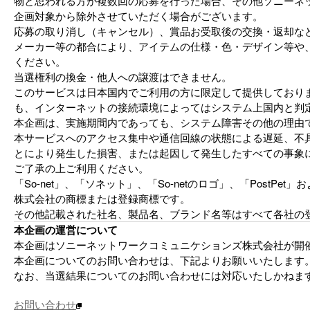
物と思われる方が複数回の応募を行った場合、その他ソニーネ
企画対象から除外させていただく場合がございます。
応募の取り消し（キャンセル）、賞品お受取後の交換・返却な
メーカー等の都合により、アイテムの仕様・色・デザイン等や
ください。
当選権利の換金・他人への譲渡はできません。
このサービスは日本国内でご利用の方に限定して提供しており
も、インターネットの接続環境によってはシステム上国内と判
本企画は、実施期間内であっても、システム障害その他の理由
本サービスへのアクセス集中や通信回線の状態による遅延、不
とにより発生した損害、または起因して発生したすべての事象
ご了承の上ご利用ください。
「So-net」、「ソネット」、「So-netのロゴ」、「Post
株式会社の商標または登録商標です。
その他記載された社名、製品名、ブランド名等はすべて各社の
本企画の運営について
本企画はソニーネットワークコミュニケションズ株式会社が開
本企画についてのお問い合わせは、下記よりお願いいたします
なお、当選結果についてのお問い合わせには対応いたしかねま
お問い合わせ