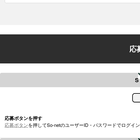
応
S
応募ボタンを押す
応募ボタン
を押してSo-netのユーザーID・パスワードでログイ