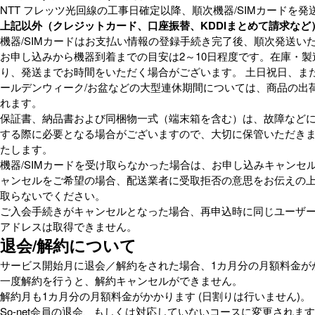
NTT フレッツ光回線の工事日確定以降、順次機器/SIMカードを
上記以外（クレジットカード、口座振替、KDDIまとめて請求など
機器/SIMカードはお支払い情報の登録手続き完了後、順次発送い
お申し込みから機器到着までの目安は2～10日程度です。在庫・製
り、発送までお時間をいただく場合がございます。 土日祝日、また
ールデンウィーク/お盆などの大型連休期間については、商品の出
れます。
保証書、納品書および同梱物一式（端末箱を含む）は、故障など
する際に必要となる場合がございますので、大切に保管いただき
たします。
機器/SIMカードを受け取らなかった場合は、お申し込みキャンセ
ャンセルをご希望の場合、配送業者に受取拒否の意思をお伝えの
取らないでください。
ご入会手続きがキャンセルとなった場合、再申込時に同じユーザー
アドレスは取得できません。
退会/解約について
サービス開始月に退会／解約をされた場合、1カ月分の月額料金が
一度解約を行うと、解約キャンセルができません。
解約月も1カ月分の月額料金がかかります (日割りは行いません)。
So-net会員の退会、もしくは対応していないコースに変更されますと、