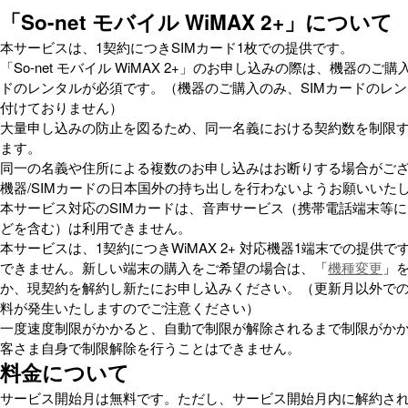
「So-net モバイル WiMAX 2+」について
本サービスは、1契約につきSIMカード1枚での提供です。
「So-net モバイル WiMAX 2+」のお申し込みの際は、機器のご購
ドのレンタルが必須です。（機器のご購入のみ、SIMカードのレ
付けておりません）
大量申し込みの防止を図るため、同一名義における契約数を制限
ます。
同一の名義や住所による複数のお申し込みはお断りする場合がご
機器/SIMカードの日本国外の持ち出しを行わないようお願いいた
本サービス対応のSIMカードは、音声サービス（携帯電話端末等
どを含む）は利用できません。
本サービスは、1契約につきWiMAX 2+ 対応機器1端末での提供
できません。新しい端末の購入をご希望の場合は、「
機種変更
」
か、現契約を解約し新たにお申し込みください。（更新月以外で
料が発生いたしますのでご注意ください）
一度速度制限がかかると、自動で制限が解除されるまで制限がか
客さま自身で制限解除を行うことはできません。
料金について
サービス開始月は無料です。ただし、サービス開始月内に解約され