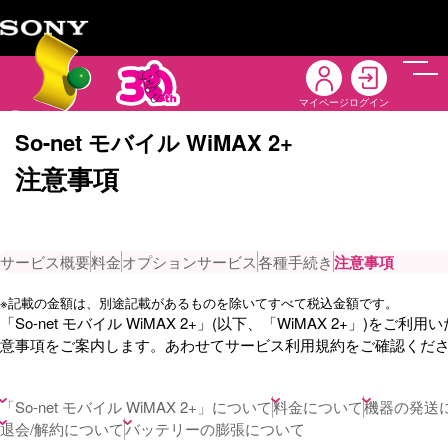
メニ
マイページ
ログイン
So-net モバイル WiMAX 2+
注意事項
サービス概要
料金
オプションサービス
各種手続き
注意事項
※
記載の金額は、別途記載があるものを除いてすべて税込金額です。
「So-net モバイル WiMAX 2+」(以下、「WiMAX 2+」)をご利
意事項をご案内します。あわせてサービス利用規約をご確認くだ
「So-net モバイル WiMAX 2+」について
料金について
機器の発送
退会/解約について
バッテリーの膨張について