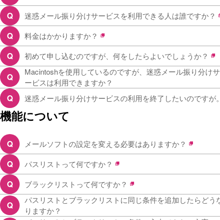
Q
迷惑メール振り分けサービスを利用できる人は誰ですか？
Q
料金はかかりますか？
Q
初めて申し込むのですが、何をしたらよいでしょうか？
Macintoshを使用しているのですが、迷惑メール振り分けサ
Q
ービスは利用できますか？
Q
迷惑メール振り分けサービスの利用を終了したいのですが
機能について
Q
メールソフトの設定を変える必要はありますか？
Q
パスリストって何ですか？
Q
ブラックリストって何ですか？
パスリストとブラックリストに同じ条件を追加したらどう
Q
りますか？