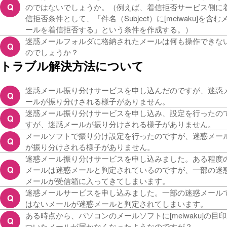
Q
のではないでしょうか。（例えば、着信拒否サービス側に
信拒否条件として、「件名（Subject）に[meiwaku]を含む
ールを着信拒否する」という条件を作成する。）
迷惑メールフォルダに格納されたメールは何も操作できな
Q
のでしょうか？
トラブル解決方法について
迷惑メール振り分けサービスを申し込んだのですが、迷惑
Q
ールが振り分けされる様子がありません。
迷惑メール振り分けサービスを申し込み、設定を行ったの
Q
すが、迷惑メールが振り分けされる様子がありません。
メールソフトで振り分け設定を行ったのですが、迷惑メー
Q
が振り分けされる様子がありません。
迷惑メール振り分けサービスを申し込みました。ある程度
Q
メールは迷惑メールと判定されているのですが、一部の迷
メールが受信箱に入ってきてしまいます。
迷惑メールサービスを申し込みました。一部の迷惑メール
Q
はないメールが迷惑メールと判定されてしまいます。
ある時点から、パソコンのメールソフトに[meiwaku]の目
Q
ついたメールが届かなくなったようなのですが？