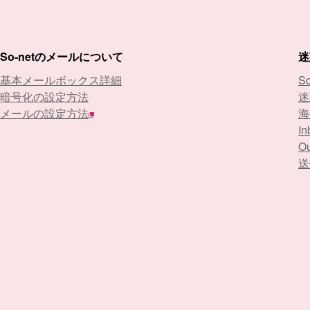
So-netのメールについて
迷
基本メールボックス詳細
S
暗号化の設定方法
迷
メールの設定方法
海
In
Ou
送