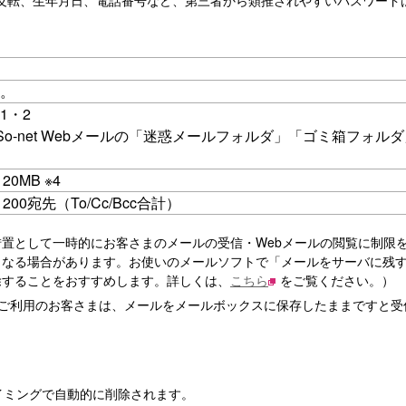
反転、生年月日、電話番号など、第三者から類推されやすいパスワード
1。
1・2
So-net Webメールの「迷惑メールフォルダ」「ゴミ箱フォル
0MB ※4
200宛先（To/Cc/Bcc合計）
置として一時的にお客さまのメールの受信・Webメールの閲覧に制限
くなる場合があります。お使いのメールソフトで「メールをサーバに残
除することをおすすめします。詳しくは、
こちら
をご覧ください。）
をご利用のお客さまは、メールをメールボックスに保存したままですと受
イミングで自動的に削除されます。