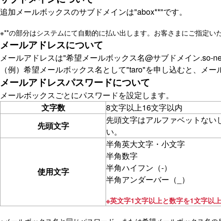
追加メールボックスのサブドメインは"abox**"です。
※
**の部分はシステムにて自動的に払い出します。お客さまにご指定い
メールアドレスについて
メールアドレスは"希望メールボックス名@サブドメイン.so-net.
（例）希望メールボックス名として"taro"を申し込むと、メールアドレスは"ta
メールアドレスパスワードについて
メールボックスごとにパスワードを設定します。
文字数
8文字以上16文字以内
先頭文字はアルファベットない
先頭文字
い。
半角英大文字・小文字
半角数字
半角ハイフン（-）
使用文字
半角アンダーバー（_）
※
英文字1文字以上と数字を1文字以