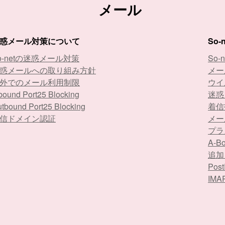
メール
惑メール対策について
So
o-netの迷惑メール対策
So-
惑メールへの取り組み方針
メー
外でのメール利用制限
ウイ
bound Port25 Blocking
迷惑
tbound Port25 Blocking
着信
信ドメイン認証
メー
プラ
A-
追加
Po
IM