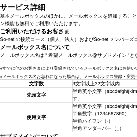
サービス詳細
基本メールボックスのほかに、メールボックスを追加すること
ン機能も無料でご利用いただけます。
ご利用いただけるお客さま
So-net の接続コース（個人、法人）およびSo-net メン
メールボックス名について
メールボックス名は " 希望メールボックス@サブドメイン "と
※
すでに他のお客さまにより登録されているメールボックス名はお使い
※
メールボックス名お忘れになった場合は、メールボックス登録・変更
文字数
3文字以上32文字以内
半角英小文字（abcdefghijkl
先頭文字
す。
半角英小文字（abcdefghijklmn
半角数字（1234567890）
使用文字
半角ハイフン（-）
半角アンダーバー（_）
サブドメインについて