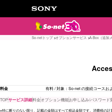
So-netトップ
オプションサービス
A-Box（追加
Acc
料金
有料 / 対象：So-net の接続コー
TOP
サービス詳細
料金
オプション機能
お申し込み/パスワード
※
特に断りのない限り、記載の金額はすべて税込金額です。消費税の計