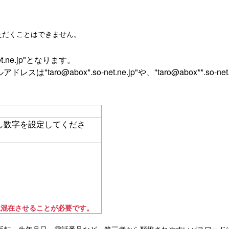
ただくことはできません。
ne.jp"となります。
ro@abox*.so-net.ne.jp"や、"taro@abox**.so-n
し数字を設定してくださ
上混在させることが必要です。