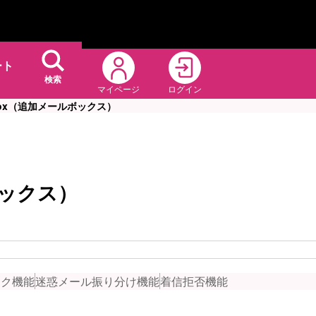
ート
検索
マイページ
ログイン
Box（追加メールボックス）
ボックス）
ック機能
迷惑メール振り分け機能
着信拒否機能