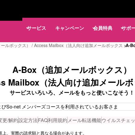
サービス
キャンペーン
会員特典
サポ
メールボックス） / Access Mailbox（法人向け追加メールボックス
A-
A-Box（追加メールボックス）
ess Mailbox（法人向け追加メール
サービスいろいろ、メールをもっと使いこなそう！
スおよびSo-net メンバーズコースを利用されているお客さま
変更/解約
設定方法
FAQ
利用規約
メール転送機能
ウイルスチェ
算上、実際の請求額と異なる場合があります。