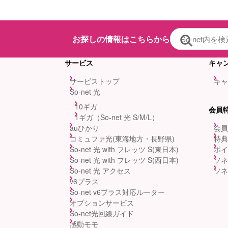
お探しの情報はこちらから
サービス
キャ
サービストップ
キャ
So-net 光
10ギガ
会員
1ギガ（So-net 光 S/M/L）
auひかり
会員
コミュファ光(東海地方・長野県)
特典
So-net 光 with フレッツ S(東日本)
ポイ
So-net 光 with フレッツ S(西日本)
ソネ
So-net 光 アクセス
ソネ
v6プラス
So-net v6プラス対応ルーター
オプションサービス
So-net光回線ガイド
感動モモ