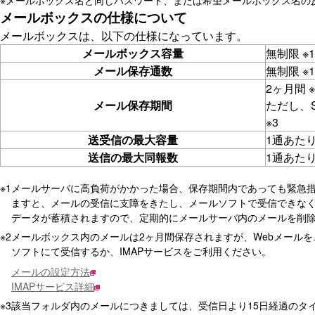
※
メールボックス名と同じパスワード、または希望メールボックス名の
メールボックスの仕様について
メールボックスは、以下の仕様になっています。
メールボックス容量
無制限 ※1
メール保存通数
無制限 ※
2ヶ月間 ※
メール保存期間
ただし、
※3
送受信の最大容量
1通あたり2
送信の最大同報数
1通あたり
※1
メールサーバに高負荷がかかった場合、保存期間内であっても緊急措
ますと、メールの受信に支障をきたし、メールソフトで受信できな
データが蓄積されますので、定期的にメールサーバ内のメールを削
※2
メールボックス内のメールは2ヶ月間保存されますが、Webメール
ソフトにて受信するか、IMAPサービスをご利用ください。
メールの設定方法
IMAPサービス詳細
※3
該当フォルダ内のメールにつきましては、受信日より15日経過のタ