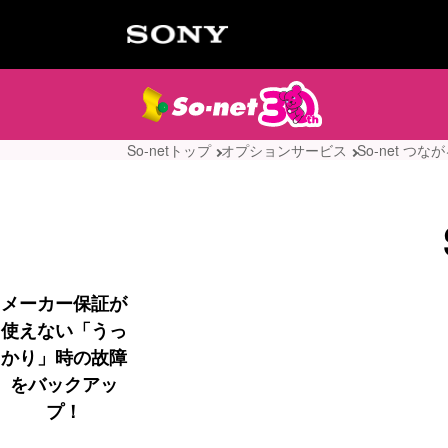
So-netトップ
オプションサービス
So-net つ
メーカー保証が
使えない「うっ
かり」時の故障
をバックアッ
プ！