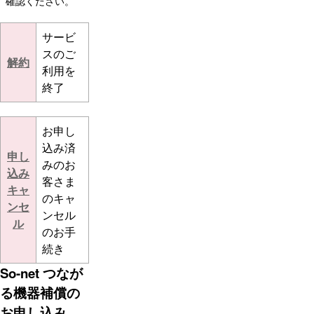
確認ください。
サービ
スのご
解約
利用を
終了
お申し
込み済
申し
みのお
込み
客さま
キャ
のキャ
ンセ
ンセル
ル
のお手
続き
So-net つなが
る機器補償の
お申し込み