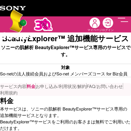
メニ
マイページ
ログイン
BeautyExplorer™ 追加機能サービス
ソニーの肌解析 BeautyExplorer™サービス専用のサービスで
す。
対象
So-netの法人接続会員およびSo-net メンバーズコース for Biz会員
サービス内容
料金
お申し込み/利用状況/解約
FAQ/お問い合わせ
利用規約
料金
本サービスは、ソニーの肌解析 BeautyExplorer™サービス専用の
追加機能サービスとなります。
BeautyExplorer™サービスをご利用のお客さまは無料でご利用いた
だけます。