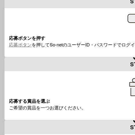
S
応募ボタンを押す
応募ボタン
を押してSo-netのユーザーID・パスワードでロ
S
応募する賞品を選ぶ
ご希望の賞品を一つお選びください。
S