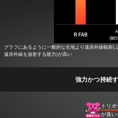
グラフにあるように一般的な生地より遠赤外線輻射(ふ
遠赤外線を放射する能力)が高い
強力かつ持続
トリポ
が臭い