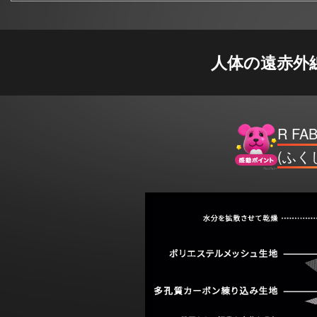
人体の遠赤外
R F
(ふく