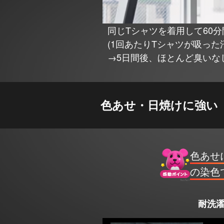
同じTシャツを着用して60
(1回あたりTシャツが吸った汗の
→5日間後、ほとんど臭いな
色あせ・日焼けに強い
色あせ
の染色
耐洗濯