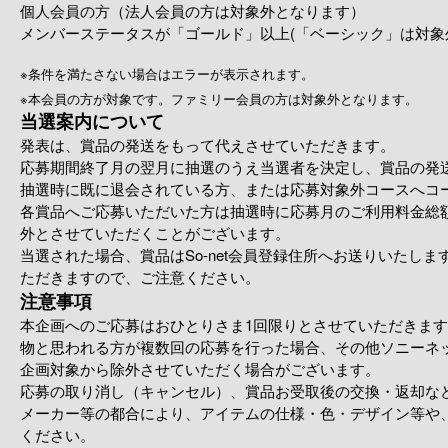
個人会員の方（法人会員の方は対象外となります）
メンバーステータスが「ゴールド」以上(「ベーシック」は対象
※
条件を満たさない場合はエラーが表示されます。
※
本会員の方が対象です。ファミリー会員の方は対象外となります。
当選案内について
発表は、賞品の発送をもって代えさせていただきます。
応募期間終了月の翌月に抽選のうえ当選者を決定し、賞品の発
抽選時に既に退会されている方、または応募対象外コースへコ
各賞品へご応募いただいた方は抽選時に応募月のご利用料金総額が
外とさせていただくことがございます。
当選された場合、賞品はSo-net会員登録住所へお送りいたし
ただきますので、ご注意ください。
注意事項
本企画へのご応募はおひとりさま1回限りとさせていただきま
物と思われる方が複数回の応募を行った場合、その他ソニーネ
企画対象から除外させていただく場合がございます。
応募の取り消し（キャンセル）、賞品お受取後の交換・返却な
メーカー等の都合により、アイテムの仕様・色・デザイン等や
ください。