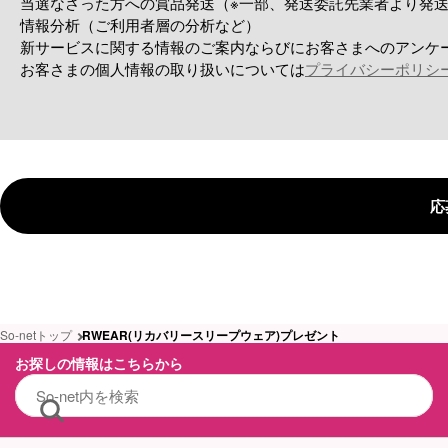
当選なさった方への賞品発送（※一部、発送委託先業者より発
情報分析（ご利用者層の分析など）
新サービスに関する情報のご案内ならびにお客さまへのアンケ
お客さまの個人情報の取り扱いについては
プライバシーポリシ
応
So-netトップ
RWEAR(リカバリースリープウェア)プレゼント
お探しの情報はこちらから