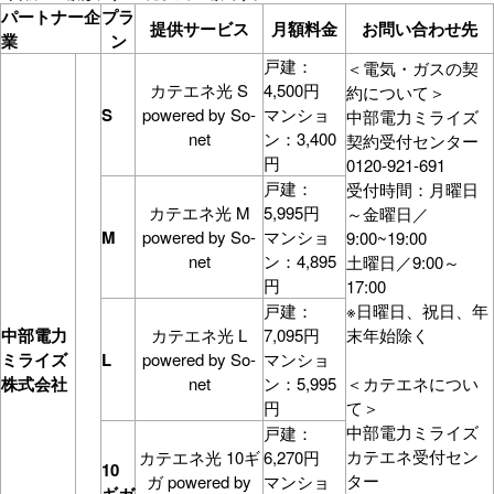
パートナー企
プラ
提供サービス
月額料金
お問い合わせ先
業
ン
戸建：
＜電気・ガスの契
カテエネ光 S
4,500円
約について＞
S
powered by So-
マンショ
中部電力ミライズ
net
ン：3,400
契約受付センター
円
0120-921-691
戸建：
受付時間：月曜日
カテエネ光 M
5,995円
～金曜日／
M
powered by So-
マンショ
9:00~19:00
net
ン：4,895
土曜日／9:00～
円
17:00
戸建：
※日曜日、祝日、年
中部電力
カテエネ光 L
7,095円
末年始除く
ミライズ
L
powered by So-
マンショ
株式会社
net
ン：5,995
＜カテエネについ
円
て＞
中部電力ミライズ
戸建：
カテエネ受付セン
カテエネ光 10ギ
6,270円
10
ター
ガ powered by
マンショ