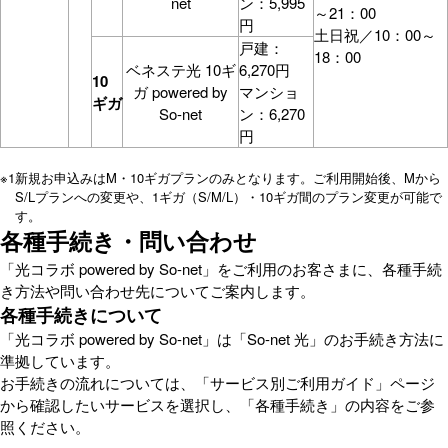
net
ン：5,995
～21：00
円
土日祝／10：00～
戸建：
18：00
ベネステ光 10ギ
6,270円
10
ガ powered by
マンショ
ギガ
So-net
ン：6,270
円
※1
新規お申込みはM・10ギガプランのみとなります。ご利用開始後、Mから
S/Lプランへの変更や、1ギガ（S/M/L）・10ギガ間のプラン変更が可能で
す。
各種手続き・問い合わせ
「光コラボ powered by So-net」をご利用のお客さまに、各種手続
き方法や問い合わせ先についてご案内します。
各種手続きについて
「光コラボ powered by So-net」は「So-net 光」のお手続き方法に
準拠しています。
お手続きの流れについては、「サービス別ご利用ガイド」ページ
から確認したいサービスを選択し、「各種手続き」の内容をご参
照ください。