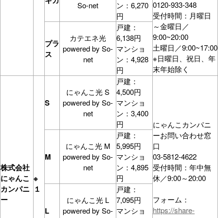
ギガ
0120-933-348
So-net
ン：6,270
受付時間：月曜日
円
～金曜日／
戸建：
9:00~20:00
カテエネ光
6,138円
プラ
土曜日／9:00~17:00
powered by So-
マンショ
ス
※日曜日、祝日、年
net
ン：4,928
末年始除く
円
戸建：
にゃんこ光 S
4,500円
S
powered by So-
マンショ
net
ン：3,400
円
にゃんこカンパニ
戸建：
ーお問い合わせ窓
にゃんこ光 M
5,995円
口
M
powered by So-
マンショ
03-5812-4622
株式会社
net
ン：4,895
受付時間：年中無
にゃんこ
※
円
休／9:00～20:00
カンパニ
１
戸建：
ー
フォーム：
にゃんこ光 L
7,095円
https://share-
L
powered by So-
マンショ