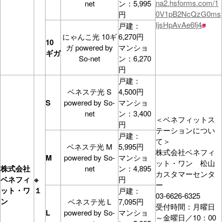
na2.hsforms.com/1
net
ン：5,995
0V1pB2NcQzG0ms
円
IjsHpAvAe6fj4
戸建：
にゃんこ光 10ギ
6,270円
10
ガ powered by
マンショ
ギガ
So-net
ン：6,270
円
戸建：
ベネステ光 S
4,500円
S
powered by So-
マンショ
net
ン：3,400
＜ベネフィットス
円
テーションについ
戸建：
て＞
ベネステ光 M
5,995円
株式会社ベネフィ
M
powered by So-
マンショ
ット・ワン 松山
株式会社
net
ン：4,895
カスタマーセンタ
ベネフィ
※
円
ー
ット・ワ
１
戸建：
03-6626-6325
ン
ベネステ光 L
7,095円
受付時間：月曜日
L
powered by So-
マンショ
～金曜日／10：00