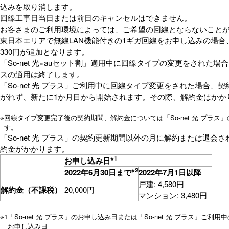
込みを取り消します。
回線工事日当日または前日のキャンセルはできません。
お客さまのご利用環境によっては、ご希望の回線とならないこと
東日本エリアで無線LAN機能付きの1ギガ回線をお申し込みの場合
330円が追加となります。
「So-net 光×auセット割」適用中に回線タイプの変更をされた場
スの適用は終了します。
「So-net 光 プラス」ご利用中に回線タイプ変更をされた場合、
がれず、新たに1か月目から開始されます。その際、解約金はかか
※
回線タイプ変更完了後の契約期間、解約金については「So-net 光 プラス
す。
「So-net 光 プラス」の契約更新期間以外の月に解約または退会
約金がかかります。
※1
お申し込み日
※2
2022年6月30日まで
2022年7月1日以降
戸建: 4,580円
解約金（不課税）
20,000円
マンション: 3,480円
※1
「So-net 光 プラス」のお申し込み日または「So-net 光 プラス」ご利
お申し込み日