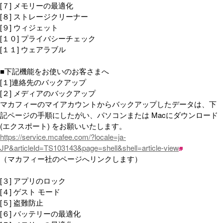
[７] メモリーの最適化
[８] ストレージクリーナー
[９] ウィジェット
[１０] プライバシーチェック
[１１] ウェアラブル
■下記機能をお使いのお客さまへ
[１]連絡先のバックアップ
[２] メディアのバックアップ
マカフィーのマイアカウントからバックアップしたデータは、下
記ページの手順にしたがい、パソコンまたは Macにダウンロード
(エクスポート) をお願いいたします。
https://service.mcafee.com/?locale=ja-
JP&articleId=TS103143&page=shell&shell=article-view
（マカフィー社のページへリンクします）
[３] アプリのロック
[４] ゲスト モード
[５] 盗難防止
[６] バッテリーの最適化