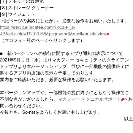
[７] メモリーの最適化
[８] ストレージ クリーナー
[９] ウィジェット
下記ページの案内にしたがい、必要な操作をお願いいたします。
https://service.mcafee.com/?locale=ja-
JP&articleId=TS103165&page=shell&shell=article-view
（マカフィー社のページへリンクします）
■ 新バージョンへの移行に関するアプリ通知の表示について
2021年9月１日（水）よりマカフィー セキュリティのクライアン
トアプリより本バージョンアップ、並びに一部機能の提供終了に
関するアプリ内通知の表示を予定しております。
案内をご確認いただき、必要な操作をお願いいたします。
本バージョンアップや、一部機能の提供終了にともなう操作でご
不明な点がございましたら、
マカフィー テクニカルサポート
へお
問い合わせください。
今後とも、So-netをよろしくお願い申し上げます。
以上