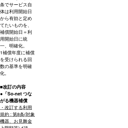
条でサービス自
体は利用開始日
から有効と定め
てたいものを、
補償開始日＝利
用開始日に統
一、明確化。
1補償年度に補償
を受けられる回
数の基準を明確
化。
■改訂の内容
●「So-net つな
がる機器補償
・改訂する利用
規約 : 第8条(対象
機器、お見舞金
上限額等) 4項