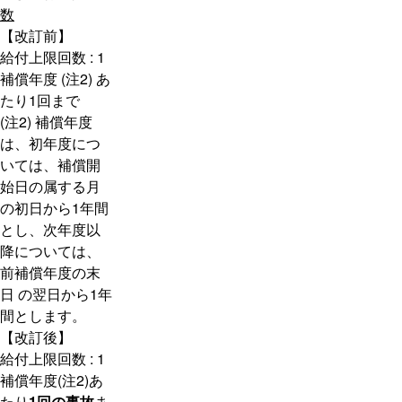
数
【改訂前】
給付上限回数 : 1
補償年度 (注2) あ
たり1回まで
(注2) 補償年度
は、初年度につ
いては、補償開
始日の属する月
の初日から1年間
とし、次年度以
降については、
前補償年度の末
日 の翌日から1年
間とします。
【改訂後】
給付上限回数 : 1
補償年度(注2)あ
たり
1回の事故
ま