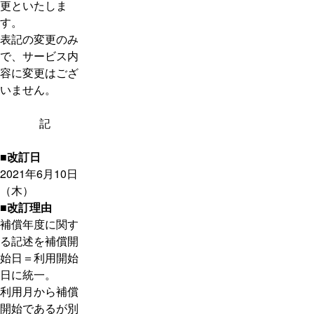
更といたしま
す。
表記の変更のみ
で、サービス内
容に変更はござ
いません。
記
■改訂日
2021年6月10日
（木）
■改訂理由
補償年度に関す
る記述を補償開
始日＝利用開始
日に統一。
利用月から補償
開始であるが別