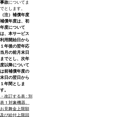
事故
についてま
でとします。
（注）補償年度
補償年度は、初
年度について
は、本サービス
利用開始日から
１年後の翌年応
当月の前月末日
までとし、次年
度以降について
は前補償年度の
末日の翌日から
１年間としま
す。
・改訂する表 : 別
表 1 対象機器、
お見舞金上限額
及び給付上限回