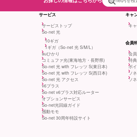
お探しの情報はこちらから
サービス
キャ
サービストップ
キャ
So-net 光
10ギガ
会員
1ギガ（So-net 光 S/M/L）
auひかり
会員
コミュファ光(東海地方・長野県)
特典
So-net 光 with フレッツ S(東日本)
ポイ
So-net 光 with フレッツ S(西日本)
ソネ
So-net 光 アクセス
ソネ
v6プラス
So-net v6プラス対応ルーター
オプションサービス
So-net光回線ガイド
感動モモ
So-net 30周年特設サイト