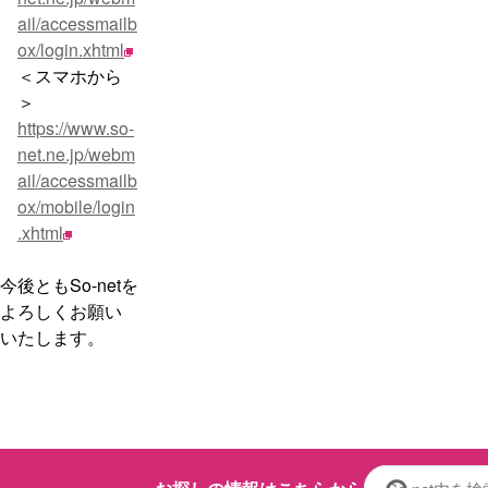
ail/accessmailb
ox/login.xhtml
＜スマホから
＞
https://www.so-
net.ne.jp/webm
ail/accessmailb
ox/mobile/login
.xhtml
今後ともSo-netを
よろしくお願い
いたします。