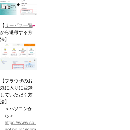
【
サービス一覧
から遷移する方
法】
【ブラウザのお
気に入りに登録
していただく方
法】
＜パソコンか
ら＞
https://www.so-
net.ne.jp/webm