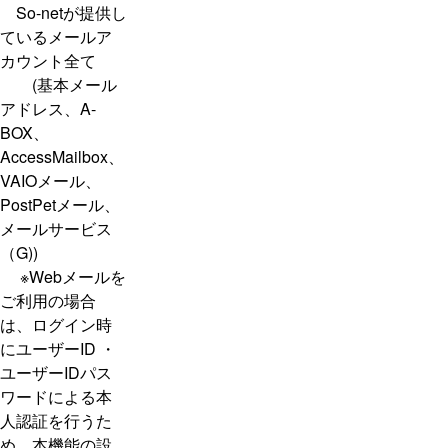
So-netが提供し
ているメールア
カウント全て
(基本メール
アドレス、A-
BOX、
AccessMailbox、
VAIOメール、
PostPetメール、
メールサービス
（G))
※Webメールを
ご利用の場合
は、ログイン時
にユーザーID ・
ユーザーIDパス
ワードによる本
人認証を行うた
め、本機能の設