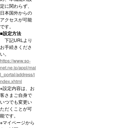
定に関わらず、
日本国外からの
アクセスが可能
です。
■設定方法
下記URLより
お手続きくださ
い。
https://www.so-
net.ne.jp/appl/mai
l_portal/address/i
ndex.xhtml
※設定内容は、お
客さまご自身で
いつでも変更い
ただくことが可
能です。
※マイページから