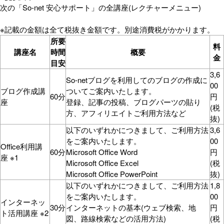
次の「So-net 安心サポート」の全講座(レクチャーメニュー)
※記載の金額は全て税抜き金額です。別途消費税がかかります。
所要
料
講座名
時間
概要
金
目安
3,6
So-netブログを利用してのブログの作成に
00
ブログ作成講
ついてご案内いたします。
60分
円
座
登録、記事の投稿、ブログパーツの貼り
(税
方、アフィリエイトご利用方法など
抜)
以下のいずれかにつきまして、ご利用方法
3,6
をご案内いたします。
00
Office利用講
60分
Microsoft Office Word
円
座 ※1
Microsoft Office Excel
(税
Microsoft Office PowerPoint
抜)
以下のいずれかにつきまして、ご利用方法
1,8
をご案内いたします。
00
インターネッ
30分
インターネットの基本(ウェブ検索、地
円
ト活用講座 ※2
図、路線検索などの活用方法)
(税