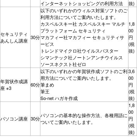
インターネットショッピングの利用方法
抜)
以下のいずれかのウィルス対策ソフトのご
利用方法についてご案内いたします。
カスペルスキー社 カスペルスキー マルチ
1,8
プラットフォーム セキュリティ
00
セキュリティ
30分
マカフィー社マカフィー セキュリティサ
円
あんしん講座
ービス
(税
トレンドマイクロ社ウイルスバスター
抜)
シマンテック社ノートンアンチウイルス
ソースネクスト社ゼロ
以下のいずれかの年賀状作成ソフトのご利
3,6
用方法についてご案内いたします。
00
年賀状作成講
60分
筆まめ
円
座 ※3
筆王
(税
So-net ハガキ作成
抜)
1,8
00
パソコンの基本的な操作方法、各種用語に
パソコン講座
30分
円
ついてご案内いたします。
(税
抜)