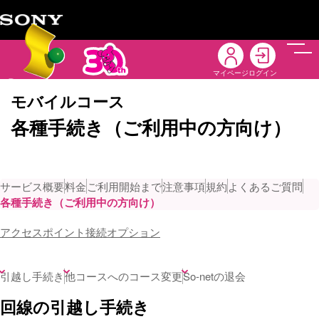
メニ
マイページ
ログイン
モバイルコース
各種手続き（ご利用中の方向け）
サービス概要
料金
ご利用開始まで
注意事項
規約
よくあるご質問
各種手続き（ご利用中の方向け）
アクセスポイント接続オプション
引越し手続き
他コースへのコース変更
So-netの退会
回線の引越し手続き