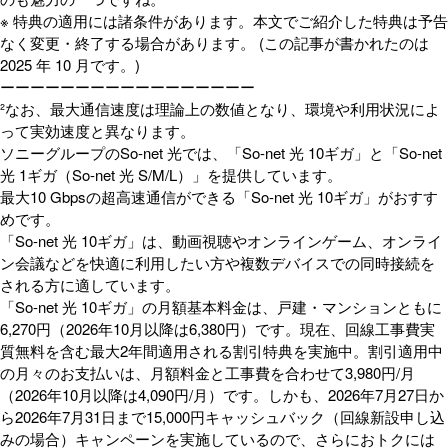
※ 特典の適用には諸条件があります。本文でご紹介した特典は予告
なく変更・終了する場合があります。 (この記事が書かれたのは
2025 年 10 月です。)
ーーーーーーーーーーーーーーーーー
²なお、最大通信速度は理論上の数値となり、環境や利用状況によ
って実効速度と異なります。
ソニーグループのSo-net 光では、「So-net 光 10ギガ」と「So-net
光 1ギガ（So-net 光 S/M/L）」を提供しています。
最大10 Gbpsの超高速通信ができる「So-net 光 10ギガ」がおすす
めです。
「So-net 光 10ギガ」は、動画視聴やオンラインゲーム、オンライ
ン会議などを快適に利用したい方や複数デバイスでの同時接続を
される方に適しています。
「So-net 光 10ギガ」の月額基本料金は、戸建・マンションともに
6,270円（2026年10月以降は6,380円）です。現在、回線工事費実
質無料を含む最大2年間適用される割引特典を実施中。割引適用中
の月々のお支払いは、月額料金と工事費を合わせて3,980円/月
（2026年10月以降は4,090円/月）です。しかも、2026年7月27日か
ら2026年7月31日まで15,000円キャッシュバック（回線新設申し込
みの場合）キャンペーンを実施しているので、さらにおトクには