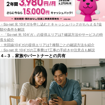
・So-net 光 10ギガを申し込むとキャッシュバックがもらえる?金
額や条件を解説
・「So-net 光 10ギガ」の提供エリアは? 確認方法やサービスの特
長を紹介
・光回線10ギガの提供エリアは? 種類ごとの確認方法を紹介
・So-net 光 10ギガの工事費は?工事の手続きや注意点も解説
４−３．家族やパートナーとの共有