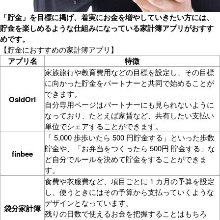
「貯金」を目標に掲げ、着実にお金を増やしていきたい方には、
貯金を楽しめるような仕組みになっている家計簿アプリがおすす
めです。
【貯金におすすめの家計簿アプリ】
アプリ名
特徴
家族旅行や教育費用などの目標を設定し、その目標
に向かった貯金をパートナーと共同で始めることが
できます。
OsidOri
自分専用ページはパートナーにも見られないように
なっており、たとえば家賃など、共有したい支払い
単位でシェアすることができます。
「 5,000 歩歩いたら 500 円貯金する」といった歩数
貯金や、「お弁当をつくったら 500円 貯金する」な
finbee
ど自分でルールを決めて貯金をすることができま
す。
食費や衣服費など、項目ごとに 1 カ月の予算を設定
し、使うときにはその予算から支払っていくような
デザインとなっています。
袋分家計簿
残りの日数で使えるお金を把握することはもちろ