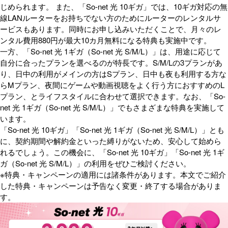
じめられます。 また、「So-net 光 10ギガ」では、10ギガ対応の無
線LANルーターをお持ちでない方のためにルーターのレンタルサ
ービスもあります。同時にお申し込みいただくことで、月々のレ
ンタル費用880円が最大10カ月無料になる特典も実施中です。
一方、「So-net 光 1ギガ（So-net 光 S/M/L）」は、用途に応じて
自分に合ったプランを選べるのが特長です。S/M/Lの3プランがあ
り、日中の利用がメインの方はSプラン、日中も夜も利用する方な
らMプラン、夜間にゲームや動画視聴をよく行う方におすすめのL
プラン、とライフスタイルに合わせて選択できます。なお、「So-
net 光 1ギガ（So-net 光 S/M/L）」でもさまざまな特典を実施して
います。
「So-net 光 10ギガ」「So-net 光 1ギガ（So-net 光 S/M/L）」とも
に、契約期間や解約金といった縛りがないため、安心して始めら
れるでしょう。この機会に、「So-net 光 10ギガ」「So-net 光 1ギ
ガ（So-net 光 S/M/L）」の利用をぜひご検討ください。
※特典・キャンペーンの適用には諸条件があります。本文でご紹介
した特典・キャンペーンは予告なく変更・終了する場合がありま
す。