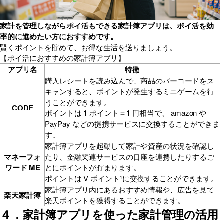
家計を管理しながらポイ活もできる家計簿アプリは、ポイ活を効
率的に進めたい方におすすめです。
賢くポイントを貯めて、お得な生活を送りましょう。
【ポイ活におすすめの家計簿アプリ】
アプリ名
特徴
購入レシートを読み込んで、商品のバーコードをス
キャンすると、ポイントが発生するミニゲームを行
うことができます。
CODE
ポイントは 1 ポイント＝1 円相当で、 amazon や
PayPay などの提携サービスに交換することができま
す。
家計簿アプリを起動して家計や資産の状況を確認し
マネーフォ
たり、金融関連サービスの口座を連携したりするご
ワード ME
とにポイントが貯まります。
ポイントは V ポイント¹に交換することができます。
家計簿アプリ内にあるおすすめ情報や、広告を見て
楽天家計簿
楽天ポイントを獲得することができます。
４．家計簿アプリを使った家計管理の活用