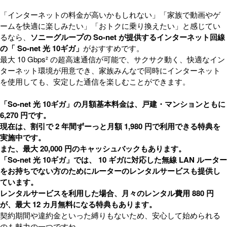
「インターネットの料金が高いかもしれない」「家族で動画やゲ
ームを快適に楽しみたい」「おトクに乗り換えたい」と感じてい
るなら、
ソニーグループの So-net が提供するインターネット回線
の「 So-net 光 10ギガ」
がおすすめです。
最大 10 Gbps² の超高速通信が可能で、サクサク動く、快適なイン
ターネット環境が用意でき、家族みんなで同時にインターネット
を使用しても、安定した通信を楽しむことができます。
「So-net 光 10ギガ」の月額基本料金は、戸建・マンションともに
6,270 円です。
現在は、割引で 2 年間ずーっと月額 1,980 円で利用できる特典を
実施中です。
また、最大 20,000 円のキャッシュバックもあります。
「So-net 光 10ギガ」では、 10 ギガに対応した無線 LAN ルーター
をお持ちでない方のためにルーターのレンタルサービスも提供し
ています。
レンタルサービスを利用した場合、月々のレンタル費用 880 円
が、最大 12 カ月無料になる特典もあります。
契約期間や違約金といった縛りもないため、安心して始められる
のも魅力の一つですね。