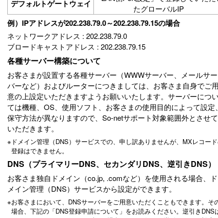
デフォルトゲートウェイ
たグローバルIP
例）IPアドレスが202.238.79.0～202.238.79.15の場合
ネットワークアドレス : 202.238.79.0
ブロードキャストアドレス : 202.238.79.15
各種サーバー構築について
お客さまが設置する各種サーバー（WWWサーバー、メールサー
バーなど）およびルーターにつきましては、お客さま自身でご
意の上設定いただきますようお願いいたします。サーバーにつ
ては機種、OS、使用ソフト、お客さまの使用目的によって設定
保守方法が異なりますので、So-netサポート対象範囲外とさせて
いただきます。
※
ドメイン管理（DNS）サービスでの、申し訳ありませんが、MXレコード
登録はできません。
DNS（プライマリーDNS、セカンダリDNS、逆引きDNS）
お客さま独自ドメイン（co.jp, .comなど）を使用される場合、ド
メイン管理（DNS）サービスから設定ができます。
※
お客さまにおいて、DNSサーバーをご用意いただくこともできます。そ
場合、下記の「DNS登録申請について」をお読みください。逆引きDNS