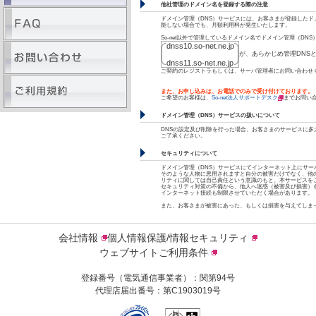
他社管理のドメイン名を登録する際の注意
ドメイン管理（DNS）サービスには、お客さまが登録したド
能しない場合でも、月額利用料が発生いたします。
So-net以外で管理しているドメイン名でドメイン管理（DN
dnss10.so-net.ne.jp
が、あらかじめ管理DNS
dnss11.so-net.ne.jp
ご契約のレジストラもしくは、サーバ管理者にお問い合わせ
また、お申し込みは、お電話でのみで受け付けております。
ご希望のお客様は、
So-net法人サポートデスク
までお問い
ドメイン管理（DNS）サービスの扱いについて
DNSの設定及び削除を行った場合、お客さまのサービスに
ご了承ください。
セキュリティについて
ドメイン管理（DNS）サービスにてインターネット上にサ
そのような人物に悪用されますと自分の被害だけでなく、他
リティに関しては自己責任という意識のもと、本サービスを
セキュリティ対策の不備から、他人へ迷惑（被害及び損害）
インターネット接続も制限させていただく場合があります。
また、お客さまが被害にあった、もしくは損害を与えてしま
会社情報
個人情報保護/情報セキュリティ
ウェブサイトご利用条件
登録番号（電気通信事業者）：関第94号
代理店届出番号：第C1903019号