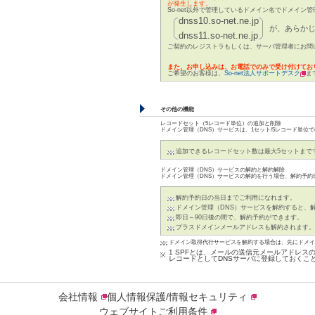
が発生します。
So-net以外で管理しているドメイン名でドメイン
dnss10.so-net.ne.jp
が、あらかじ
dnss11.so-net.ne.jp
ご契約のレジストラもしくは、サーバ管理者にお問
また、お申し込みは、お電話でのみで受け付けてお
ご希望のお客様は、
So-net法人サポートデスク
ま
その他の機能
レコードセット（5レコード単位）の追加と削除
ドメイン管理（DNS）サービスは、1セット/5レコード単位
追加できるレコードセット数は最大5セットまで
ドメイン管理（DNS）サービスの解約と解約解除
ドメイン管理（DNS）サービスの解約を行う場合、解約予約
解約予約日の当日までご利用になれます。
ドメイン管理（DNS）サービスを解約すると、
即日～90日後の間で、解約予約ができます。
プラスドメインメールアドレスも解約されます。
ドメイン取得代行サービスを解約する場合は、先にドメイ
1 SPFとは、メールの送信元メールアドレス
レコードとしてDNSサーバに登録しておくこ
会社情報
個人情報保護/情報セキュリティ
ウェブサイトご利用条件