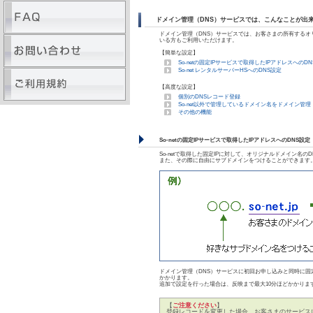
ドメイン管理（DNS）サービスでは、こんなことが出
ドメイン管理（DNS）サービスでは、お客さまの所有するオリ
いる方もご利用いただけます。
【簡単な設定】
So-netの固定IPサービスで取得したIPアドレスへのD
So-net レンタルサーバーHSへのDNS設定
【高度な設定】
個別のDNSレコード登録
So-net以外で管理しているドメイン名をドメイン管
その他の機能
So-netの固定IPサービスで取得したIPアドレスへのDNS設定
So-netで取得した固定IPに対して、オリジナルドメイン名
また、その際に自由にサブドメインをつけることができます
ドメイン管理（DNS）サービスに初回お申し込みと同時に固
かかります。
追加で設定を行った場合は、反映まで最大10分ほどかかりま
【
ご注意ください
】
登録レコードを変更した場合、お客さまのサービス