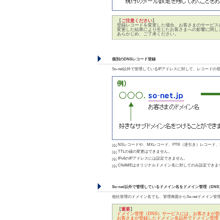
【
ご注意ください
】
登録レコードを変更した場合、お客さまのサービス
変更した結果により生じたお客さまへの影響に関し
あらかじめ、ご了承ください。
個別のDNSレコード登録
So-net以外で管理しているIPアドレスに対して、レコー
NSレコードや、MXレコード、PTR（逆引き）レコード、
TTLの値の変更はできません。
IPv6のIPアドレスには設定できません。
CNAMEはオリジナルドメイン名に対してのみ設定でき
So-net以外で管理しているドメイン名をドメイン管理（DN
他社管理のドメイン名でも、管理画面からSo-netドメイン
【
重要
】
ドメイン管理（DNS）サービスには、お客さまが
お客さまが登録したドメイン名以外でドメイン管理