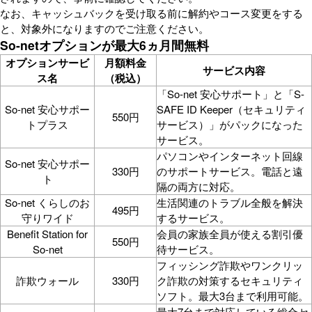
なお、キャッシュバックを受け取る前に解約やコース変更をする
と、対象外になりますのでご注意ください。
So-netオプションが最大6ヵ月間無料
オプションサービ
月額料金
サービス内容
ス名
（税込）
「So-net 安心サポート」と「S-
So-net 安心サポー
SAFE ID Keeper（セキュリティ
550円
トプラス
サービス）」がパックになった
サービス。
パソコンやインターネット回線
So-net 安心サポー
330円
のサポートサービス。電話と遠
ト
隔の両方に対応。
So-net くらしのお
生活関連のトラブル全般を解決
495円
守りワイド
するサービス。
Benefit Station for
会員の家族全員が使える割引優
550円
So-net
待サービス。
フィッシング詐欺やワンクリッ
詐欺ウォール
330円
ク詐欺の対策するセキュリティ
ソフト。最大3台まで利用可能。
最大7台まで対応している総合セ