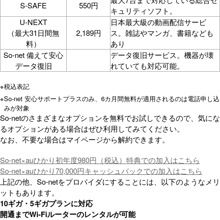
S-SAFE
550円
キュリティソフト。
U-NEXT
日本最大級の動画配信サービ
（最大31日間無
2,189円
ス。雑誌やマンガ、書籍なども
料）
あり
So-net 備えて安心
データ復旧サービス。機器が壊
データ復旧
れていても対応可能。
※
税込表記
※
So-net 安心サポートプラスのみ、6カ月間無料が適用されるのは電話申し込
みが対象
So-netのさまざまなオプションを無料でお試しできるので、気にな
るオプションがある場合はぜひ利用してみてください。
なお、不要な場合はマイページから解約できます。
So-net×auひかり初年度980円（税込）特典での加入はこちら
So-net×auひかり70,000円キャッシュバックでの加入はこちら
上記の他、So-netをプロバイダにすることには、以下のようなメリ
ットもあります。
10ギガ・5ギガプランに対応
開通までWi-Fiルーターのレンタルが可能