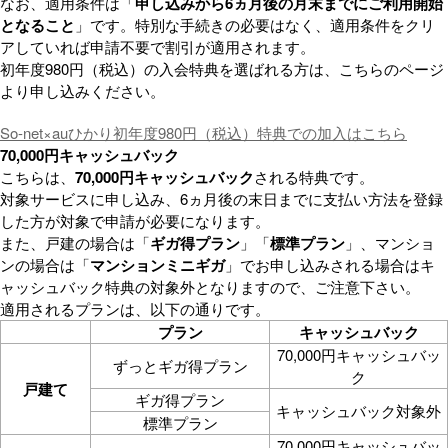
なお、適用条件は「
申し込みから6ヵ月後の月末までにご利用開始
となること
」です。特別な手続きの必要はなく、適用条件をクリ
アしていれば申請不要で割引が適用されます。
初年度980円（税込）の入会特典を選ばれる方は、こちらのページ
より申し込みください。
So-net×auひかり初年度980円（税込）特典での加入はこちら
70,000円キャッシュバック
こちらは、
70,000円キャッシュバック
される特典です。
対象サービスに申し込み、6ヵ月後の末日までに支払い方法を登録
した方が対象で申請が必要になります。
また、戸建の場合は「
ギガ得プラン
」「
標準プラン
」、マンショ
ンの場合は「
マンションミニギガ
」でお申し込みされる場合はキ
ャッシュバック特典の対象外となりますので、ご注意下さい。
適用されるプランは、以下の通りです。
プラン
キャッシュバック
70,000円キャッシュバッ
ずっとギガ得プラン
ク
戸建て
ギガ得プラン
キャッシュバック対象外
標準プラン
70,000円キャッシュバッ