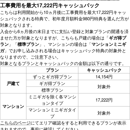
工事費用を最大17,222円キャッシュバック
こちらは利用開始から10ヵ月後に工事費用を最大17,222円キャッ
シュバックされる特典で、初年度月額料金980円特典を選んだ方が
対象となります。
入会から6ヵ月後の末日までに支払い登録と対象プランの開通を済
ませた方が対象となりますが、こちらも戸建の場合は「
ギガ得プ
ラン
」「
標準プラン
」、マンションの場合は「
マンションミニギ
ガ
」でお申し込みされる場合はキャッシュバック特典の対象外と
なりますので、ご注意下さい。
対象となるプランとキャッシュバックの金額は以下の通りです。
プラン
キャッシュバック
ずっとギガ得プラン
14,154円
戸建て
ギガ得プラン
対象外
標準プラン
ミニギガを除く各マンシ
17,222円
ョンタイプ
マンション
マンションミニギガタイ
対象外
プ
こちらのページ
にてエリア確認をすると利用できるプランが表示
されますので、事前に確認してください。