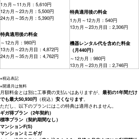
1カ月～11カ月：5,610円
12カ月～23カ月：5,500円
特典適用後の料金
24カ月～35カ月：5,390円
1カ月～12カ月：540円
13カ月～23カ月目：2,306円
特典適用後の料金
～12カ月：980円
機器レンタル代を含めた料金
13カ月～23カ月目：4,872円
（月440円）
24カ月～35カ月目：4,762円
～12カ月：980円
13カ月～23カ月目：2,746円
※
税込表記
※
開通月は無料
月額料金とは別に工事費の支払いはありますが、
最初の1年間だけ
でも最大50,930円
（税込）
安くなります
。
ただし、以下のプランにはこの特典は適用されません。
ギガ得プラン（2年契約）
標準プラン（契約期間なし）
マンションF(S)
マンションミニギガ