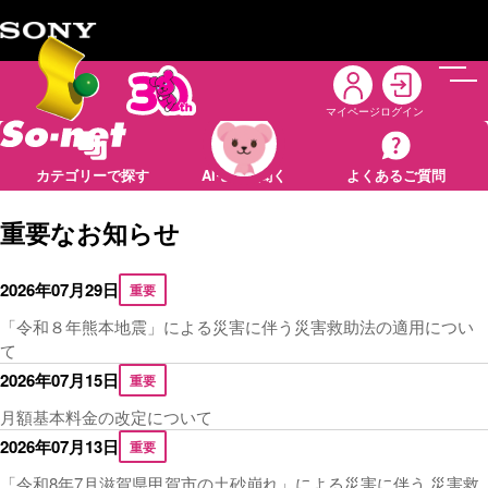
メニ
マイページ
ログイン
メールの設定
カテゴリーで探す
AIモモに聞く
よくあるご質問
重要なお知らせ
2026年07月29日
重要
「令和８年熊本地震」による災害に伴う災害救助法の適用につい
て
2026年07月15日
重要
月額基本料金の改定について
2026年07月13日
重要
「令和8年7月滋賀県甲賀市の土砂崩れ」による災害に伴う 災害救