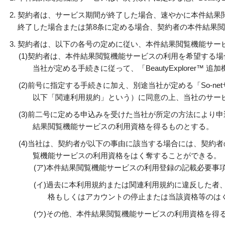
契約者は、サービス期間が終了した場合、速やかに本件結果
終了した場合または第8条に定める場合、契約者の本件結果
契約者は、以下の各号の定めに従い、本件結果閲覧機能サー
(1)
契約者は、本件結果閲覧機能サービスの利用を希望する場
当社が定める手続きに従って、「BeautyExplorer™
(2)
前号に指定する手続きに加え、別途当社が定める「So-n
以下「関連利用規約」という）に同意の上、当社のサー
(3)
前二号に定める申込みを受けた当社が所定の方法により申
結果閲覧機能サービスの利用資格を得るものとする。
(4)
当社は、契約者が以下の事由に該当する場合には、契約者
覧機能サービスの利用資格をはく奪することができる。
(ア)
本件結果閲覧機能サービスの利用登録の記載必要事
(イ)
過去に本利用規約または関連利用規約に違反した者
格もしくはアカウントの停止または当該資格等のは
(ウ)
その他、本件結果閲覧機能サービスの利用資格を得