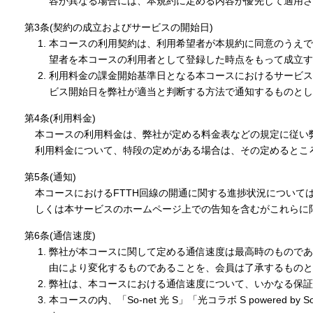
容が異なる場合には、本規約に定める内容が優先して適用さ
第3条(契約の成立およびサービスの開始日)
本コースの利用契約は、利用希望者が本規約に同意のうえで
望者を本コースの利用者として登録した時点をもって成立す
利用料金の課金開始基準日となる本コースにおけるサービス
ビス開始日を弊社が適当と判断する方法で通知するものとし
第4条(利用料金)
本コースの利用料金は、弊社が定める料金表などの規定に従い
利用料金について、特段の定めがある場合は、その定めるとこ
第5条(通知)
本コースにおけるFTTH回線の開通に関する進捗状況について
しくは本サービスのホームページ上での告知を含むがこれらに
第6条(通信速度)
弊社が本コースに関して定める通信速度は最高時のものであ
由により変化するものであることを、会員は了承するものと
弊社は、本コースにおける通信速度について、いかなる保証
本コースの内、「So-net 光 S」「光コラボ S powere