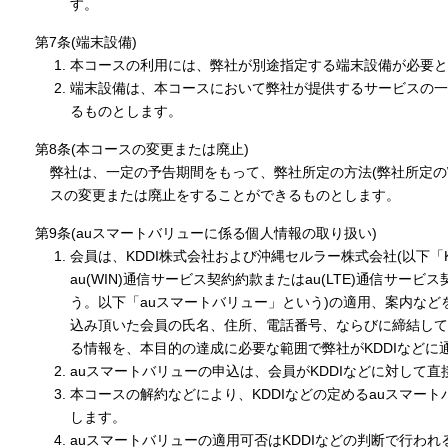
す。
第7条(端末設備)
本コースの利用には、弊社が別途指定する端末設備が必要と
端末設備は、本コースにおいて弊社が提供するサービスの一
るものとします。
第8条(本コースの変更または廃止)
弊社は、一定の予告期間をもって、弊社所定の方法(弊社所定の
スの変更または廃止をすることができるものとします。
第9条(auスマートバリューに係る個人情報の取り扱い)
会員は、KDDI株式会社および沖縄セルラー株式会社(以下「K
au(WIN)通信サービス契約約款またはau(LTE)通信
う。以下「auスマートバリュー」という)の適用、案内などを
込み頂いた会員の氏名、住所、電話番号、ならびに締結して
る情報を、本目的の達成に必要な範囲で弊社がKDDIなど
auスマートバリューの申込は、会員がKDDIなどに対して
本コースの解約などにより、KDDIなどの定めるauスマー
します。
auスマートバリューの適用可否はKDDIなどの判断で行わ