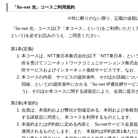
「So-net 光」コースご利用規約
※特に断りのない限り、記載の金額
「So-net 光」コース(以下「本コース」という)をご利用いただく
という)を必ずお読みのうえ、ご同意ください。
第1条(定義)
本コースは、NTT東日本株式会社(以下「NTT東日本」とい
供を受けてソニーネットワークコミュニケーションズ株式会社
供サービスおよびインターネット接続サービスです。なお、本
本コースの内容、サービスの提供条件、そのほか詳細につい
回線」という)の提供条件にかかる「So-net IP通信網サ
う)、そのほか本コースに関する諸規定により、会員に提示
第2条(本規約)
会員は、本規約および弊社が別途定める、本則および各個別規
する諸規定に同意し、本コースを利用するものとします。
本規約またはIP約款に定める内容と、So-netサービス会
適用されるものとします。また、本規約はIP約款第1条ただ