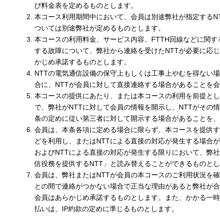
び料金表を定めるものとします。
本コース利用期間中において、会員は別途弊社が指定するN
ついては別途弊社が定めるものとします。
本コースの利用料金、サービス内容、FTTH回線などに関す
する故障について、弊社から連絡を受けたNTTが必要に応
かじめ承諾するものとします。
NTTの電気通信設備の保守上もしくは工事上やむを得ない
合に、NTTが会員に対して直接連絡する場合があることを
本コースの提供にあたり、または本コースの利用を前提とし
で、弊社がNTTに対して会員の情報を開示し、NTTがその情
条の定めに従い第三者に対して開示する場合があることを、
会員は、本条各項に定める場合に限らず、本コースを提供す
どを利用し、またはNTTによる直接の対応が発生する場合
およびNTTによる直接の対応が発生する限りにおいて、弊
信役務を提供するNTT」と読み替えることができるものと
会員は、弊社またはNTTが会員の本コースのご利用状況を
との間で連絡がつかない場合で正当な理由があると弊社が合
会員はあらかじめ承諾するものとします。また、かかる一時
払いは、IP約款の定めに準じるものとします。