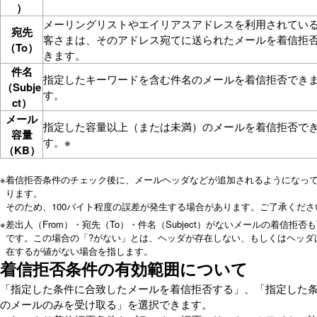
）
メーリングリストやエイリアスアドレスを利用されてい
宛先
客さまは、そのアドレス宛てに送られたメールを着信拒
（To）
きます。
件名
指定したキーワードを含む件名のメールを着信拒否でき
（Subje
す。
ct）
メール
指定した容量以上（または未満）のメールを着信拒否で
容量
す。※
（KB）
※
着信拒否条件のチェック後に、メールヘッダなどが追加されるようになっ
ります。
そのため、100バイト程度の誤差が発生する場合があります。ご了承くださ
※
差出人（From）・宛先（To）・件名（Subject）がないメールの着信拒否
です。この場合の「?がない」とは、ヘッダが存在しない、もしくはヘッダ
在するが値がない場合を指します。
着信拒否条件の有効範囲について
「指定した条件に合致したメールを着信拒否する」、「指定した
のメールのみを受け取る」を選択できます。