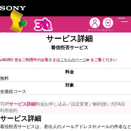
メニ
マイページ
ログイン
サービス詳細
着信拒否サービス
※
NURO 光をご利用中のお客さまは
こちらのページ
をご覧ください
料金
無料
対象
全接続コース
TOP
サービス詳細
料金
お申し込み／設定変更／解約
使い方
FAQ
利用規約
サービス詳細
着信拒否サービスは、差出人のメールアドレスやメールの件名な