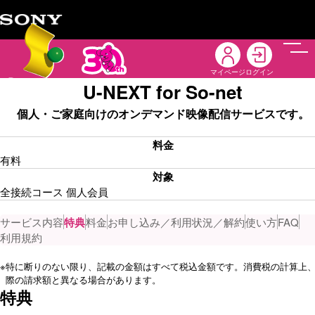
メニ
マイページ
ログイン
U-NEXT for So-net
個人・ご家庭向けのオンデマンド映像配信サービスです。
料金
有料
対象
全接続コース 個人会員
サービス内容
特典
料金
お申し込み／利用状況／解約
使い方
FAQ
利用規約
※
特に断りのない限り、記載の金額はすべて税込金額です。消費税の計算上
際の請求額と異なる場合があります。
特典