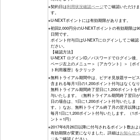
※
契約日は
利用状況確認ページ
でご確認いただけま
す。
※
U-NEXTポイントには有効期限があります。
※
初回2,000円分のU-NEXTポイントの有効期限は9
日間です。
ポイント付与日はU-NEXTにログインしてご確認
ださい。
【確認方法】
U-NEXT ログインID／パスワードでログイン後、
ページ左上のメニュー＞［アカウント］＞［ポイ
ト利用履歴］をクリック
※
無料トライアル期間中は、ビデオ見放題サービス
含まれる毎月1日の1,200ポイント付与はなくな
無料トライアル期間終了翌日に1,200ポイントを
与いたします。（無料トライアル期間終了翌日が
日の場合は、1日に1,200ポイント付与いたしま
す。）なお、無料トライアル終了月の翌月以降は
毎月1日に1,200ポイント付与いたします。（1ポ
ント＝1円）
※
2017年6月26日以降に付与されるポイント数およ
有効期限が変更になりました。詳細は
お知らせペ
ジ
をご確認ください。