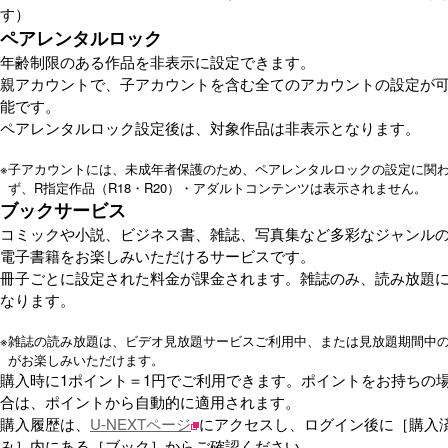
す）
ペアレンタルロック
年齢制限のある作品を非表示に設定できます。
親アカウントで、子アカウントを含む全てのアカウントの設定が
能です。
ペアレンタルロック設定後は、対象作品は非表示となります。
※
子アカウントには、未成年者保護のため、ペアレンタルロックの設定に関
ず、R指定作品（R18・R20）・アダルトコンテンツは表示されません。
ブックサービス
コミックや小説、ビジネス書、雑誌、写真集など多彩なジャンル
電子書籍をお楽しみいただけるサービスです。
冊子ごとに設定された料金が課金されます。雑誌のみ、読み放題
なります。
※
雑誌の読み放題は、ビデオ見放題サービスご利用中、または見放題期間中
がお楽しみいただけます。
購入時に1ポイント＝1円でご利用できます。ポイントをお持ちの
合は、ポイントから自動的に適用されます。
購入履歴は、
U-NEXTページ
にアクセスし、ログイン後に［購入
み］内にある［ブック］からご確認ください。