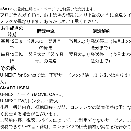
※
So-netの登録住所は
マイページ
でご確認いただけます。
プログラムガイドは、お手続きの時期により下記のように発送タ
ミングが異なります。あらかじめご了承ください。
お手続きの
購読申込
購読解約
時期
毎月12日ま
当月末に「翌月号」
当月末より発送停止（先月末の
で
の発送
送分まで）
毎月13日以
翌月末に「翌々月
翌月末より発送停止（今月末の
降
号」の発送
送分まで）
その他
U-NEXT for So-netでは、下記サービスの提供・取り扱いはありま
ん。
SMART USEN
U-NEXTカード（MOVIE CARD）
U-NEXT TVのレンタル・購入
作品・番組内容、視聴日時・期間、コンテンツの販売価格は予告
く変更する場合がございます。
ご契約内容、視聴デバイスによって、ご利用できないサービス、
視聴できない作品・番組、コンテンツの販売価格が異なる場合が