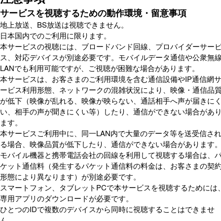
サービスを視聴するための動作環境・留意事項
地上放送、BS放送は視聴できません。
日本国内でのご利用に限ります。
本サービスの視聴には、ブロードバンド回線、プロバイダーサー
ス、対応デバイスが別途必要です。モバイルデータ通信や公衆無
LANでも利用可能ですが、ご視聴が困難な場合があります。
本サービスは、お客さまのご利用環境を含む通信設備やIP通信網
ービス利用形態、ネットワークの混雑状況により、映像・通信品
が低下（映像が乱れる、映像が映らない、通話相手へ声が届きに
い、相手の声が聞きにくい等）したり、通信ができない場合があ
ます。
本サービスご利用中に、同一LAN内で大量のデータ等を送受信さ
る場合、映像品質が低下したり、通信ができない場合があります
モバイル機器と携帯電話会社の回線を利用して視聴する場合は、
ケット通信料（発生するパケット通信料の料金は、お客さまの契
形態により異なります）が別途必要です。
スマートフォン、タブレットPCで本サービスを視聴するためには
専用アプリのダウンロードが必要です。
ひとつのIDで複数のデバイスから同時に視聴することはできませ
ん。