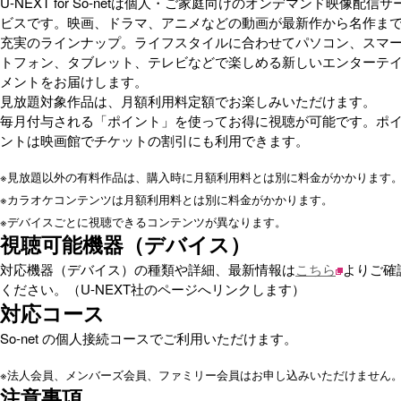
U-NEXT for So-netは個人・ご家庭向けのオンデマンド映像配信サ
ビスです。映画、ドラマ、アニメなどの動画が最新作から名作ま
充実のラインナップ。ライフスタイルに合わせてパソコン、スマ
トフォン、タブレット、テレビなどで楽しめる新しいエンターテ
メントをお届けします。
見放題対象作品は、月額利用料定額でお楽しみいただけます。
毎月付与される「ポイント」を使ってお得に視聴が可能です。ポ
ントは映画館でチケットの割引にも利用できます。
※
見放題以外の有料作品は、購入時に月額利用料とは別に料金がかかります
※
カラオケコンテンツは月額利用料とは別に料金がかかります。
※
デバイスごとに視聴できるコンテンツが異なります。
視聴可能機器（デバイス）
対応機器（デバイス）の種類や詳細、最新情報は
こちら
よりご確
ください。（U-NEXT社のページへリンクします）
対応コース
So-net の個人接続コースでご利用いただけます。
※
法人会員、メンバーズ会員、ファミリー会員はお申し込みいただけません
注意事項