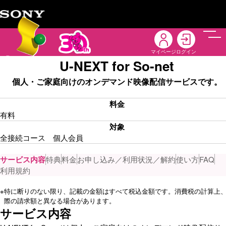
メニ
マイページ
ログイン
U-NEXT for So-net
個人・ご家庭向けのオンデマンド映像配信サービスです。
料金
有料
対象
全接続コース 個人会員
サービス内容
特典
料金
お申し込み／利用状況／解約
使い方
FAQ
利用規約
※
特に断りのない限り、記載の金額はすべて税込金額です。消費税の計算上
際の請求額と異なる場合があります。
サービス内容