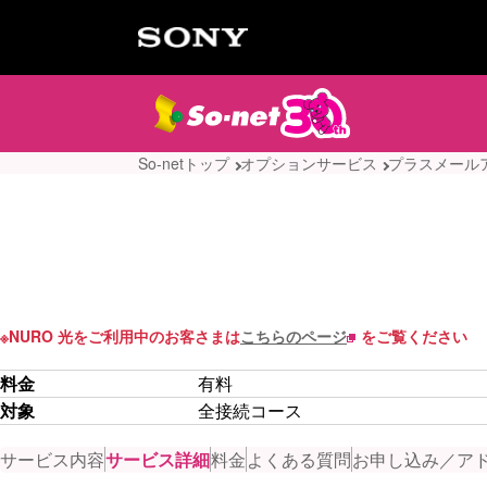
So-netトップ
オプションサービス
プラスメール
※
NURO 光をご利用中のお客さまは
こちらのページ
をご覧ください
料金
有料
対象
全接続コース
サービス内容
サービス詳細
料金
よくある質問
お申し込み／ア