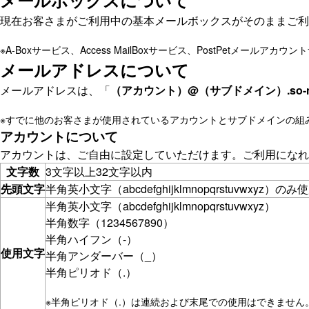
メールボックスについて
現在お客さまがご利用中の基本メールボックスがそのままご利
※
A-Boxサービス、Access MailBoxサービス、PostPetメー
メールアドレスについて
メールアドレスは、「
（アカウント）@（サブドメイン）.so-ne
※
すでに他のお客さまが使用されているアカウントとサブドメインの組
アカウントについて
アカウントは、ご自由に設定していただけます。ご利用になれ
文字数
3文字以上32文字以内
先頭文字
半角英小文字（abcdefghijklmnopqrstuvwxyz）
半角英小文字（abcdefghijklmnopqrstuvwxyz）
半角数字（1234567890）
半角ハイフン（-）
使用文字
半角アンダーバー（_）
半角ピリオド（.）
※
半角ピリオド（.）は連続および末尾での使用はできません