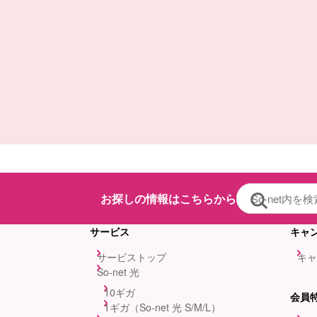
お探しの情報はこちらから
サービス
キャ
サービストップ
キャ
So-net 光
10ギガ
会員
1ギガ（So-net 光 S/M/L）